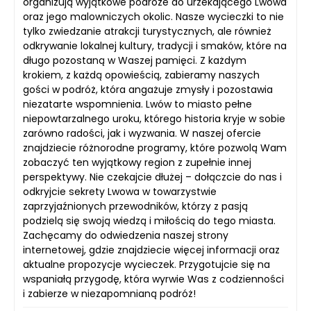
organizują wyjątkowe podróże do urzekającego Lwowa
oraz jego malowniczych okolic. Nasze wycieczki to nie
tylko zwiedzanie atrakcji turystycznych, ale również
odkrywanie lokalnej kultury, tradycji i smaków, które na
długo pozostaną w Waszej pamięci. Z każdym
krokiem, z każdą opowieścią, zabieramy naszych
gości w podróż, która angażuje zmysły i pozostawia
niezatarte wspomnienia. Lwów to miasto pełne
niepowtarzalnego uroku, którego historia kryje w sobie
zarówno radości, jak i wyzwania. W naszej ofercie
znajdziecie różnorodne programy, które pozwolą Wam
zobaczyć ten wyjątkowy region z zupełnie innej
perspektywy. Nie czekajcie dłużej – dołączcie do nas i
odkryjcie sekrety Lwowa w towarzystwie
zaprzyjaźnionych przewodników, którzy z pasją
podzielą się swoją wiedzą i miłością do tego miasta.
Zachęcamy do odwiedzenia naszej strony
internetowej, gdzie znajdziecie więcej informacji oraz
aktualne propozycje wycieczek. Przygotujcie się na
wspaniałą przygodę, która wyrwie Was z codzienności
i zabierze w niezapomnianą podróż!