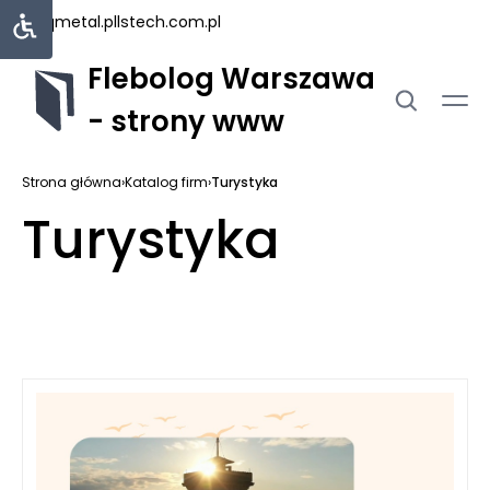
uniqmetal.pl
lstech.com.pl
Flebolog Warszawa
- strony www
Strona główna
›
Katalog firm
›
Turystyka
Turystyka