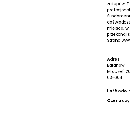
zakupów. D
profesjonal
fundamente
doświadcze
miejsce, w 
przekonaj 
Strona ww
Adres:
Baranów
Mroczeń 2
63-604
Ilość odwi
Ocena uży