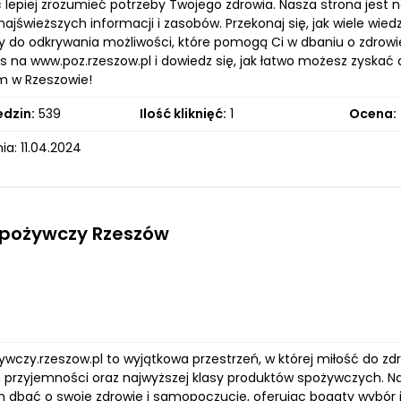
lepiej zrozumieć potrzeby Twojego zdrowia. Nasza strona jest 
ajświeższych informacji i zasobów. Przekonaj się, jak wiele wie
do odkrywania możliwości, które pomogą Ci w dbaniu o zdrowie i
s na www.poz.rzeszow.pl i dowiedz się, jak łatwo możesz zyskać
m w Rzeszowie!
edzin:
539
Ilość kliknięć:
1
Ocena:
a: 11.04.2024
spożywczy Rzeszów
ywczy.rzeszow.pl to wyjątkowa przestrzeń, w której miłość do z
h przyjemności oraz najwyższej klasy produktów spożywczych. Na
 dbać o swoje zdrowie i samopoczucie, oferując bogaty wybór ins