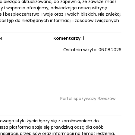
na bieżąco aktualizowana, co zapewnia, że zawsze masz
dzy i wsparcia oferujemy, odwiedzając naszą witrynę.
 bezpieczeństwo Twoje oraz Twoich bliskich. Nie zwlekaj,
 dostęp do niezbędnych informacji i zasobów związanych
4
Komentarzy:
1
Ostatnia wizyta: 06.08.2026
Portal spożywczy Rzeszów
drowego stylu życia łączy się z zamiłowaniem do
sza platforma staje się prawdziwą oazą dla osób
piracji, przepisów oraz informacji na temat jedzenia,