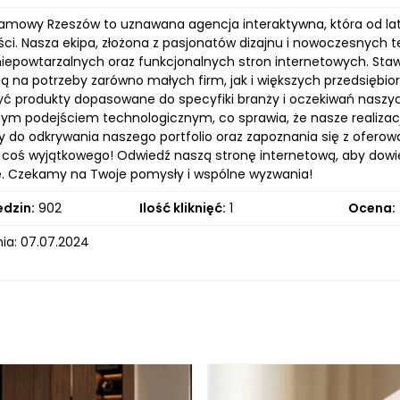
lamowy Rzeszów to uznawana agencja interaktywna, która od lat 
ci. Nasza ekipa, złożona z pasjonatów dizajnu i nowoczesnych te
niepowtarzalnych oraz funkcjonalnych stron internetowych. Staw
 na potrzeby zarówno małych firm, jak i większych przedsiębior
ć produkty dopasowane do specyfiki branży i oczekiwań naszyc
m podejściem technologicznym, co sprawia, że nasze realizacje 
do odkrywania naszego portfolio oraz zapoznania się z oferow
coś wyjątkowego! Odwiedź naszą stronę internetową, aby dowie
ę. Czekamy na Twoje pomysły i wspólne wyzwania!
edzin:
902
Ilość kliknięć:
1
Ocena:
ia: 07.07.2024