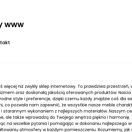
ny www
takt
ś więcej niż zwykły sklep internetowy. To prawdziwa przestrzeń, 
lizmem oraz doskonałą jakością oferowanych produktów. Nasza 
orodne style i preferencje, dzięki czemu każdy znajdzie coś dla
, co pozwala nam zapewnić, że wszystkie nasze meble charakte
ą i starannym wykonaniem z najlepszych materiałów. Naszym cele
ne, ale także wprowadzą do Twojego wnętrza piękno i harmonię. Z
ąc na wszelkie pytania i pomagając w dokonaniu najlepszego w
tałtowaniu atmosfery w każdym pomieszczeniu. Rozumiemy, jak 