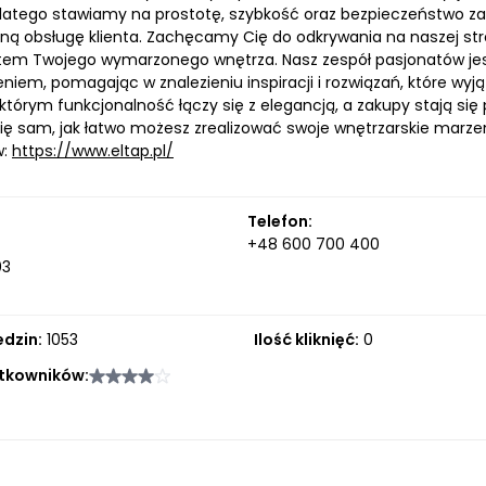
latego stawiamy na prostotę, szybkość oraz bezpieczeństwo za
ną obsługę klienta. Zachęcamy Cię do odkrywania na naszej stro
m Twojego wymarzonego wnętrza. Nasz zespół pasjonatów jest 
niem, pomagając w znalezieniu inspiracji i rozwiązań, które wy
którym funkcjonalność łączy się z elegancją, a zakupy stają si
się sam, jak łatwo możesz zrealizować swoje wnętrzarskie marzen
w:
https://www.eltap.pl/
Telefon:
+48 600 700 400
03
edzin:
1053
Ilość kliknięć:
0
tkowników: