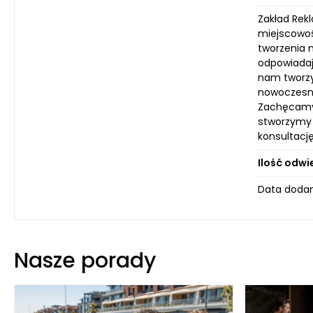
Zakład Rek
miejscowoś
tworzenia 
odpowiadają
nam tworzy
nowoczesny
Zachęcamy 
stworzymy 
konsultacj
Ilość odwi
Data dodan
Nasze porady