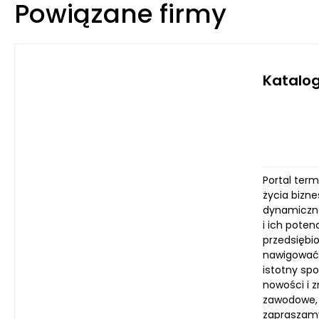
Powiązane firmy
Katalog
Portal ter
życia bizne
dynamiczne 
i ich poten
przedsiębi
nawigować 
istotny spo
nowości i 
zawodowe, 
zapraszamy