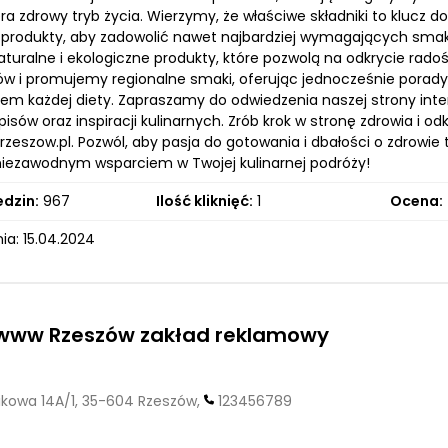
ra zdrowy tryb życia. Wierzymy, że właściwe składniki to klucz 
produkty, aby zadowolić nawet najbardziej wymagających smakos
aturalne i ekologiczne produkty, które pozwolą na odkrycie rad
w i promujemy regionalne smaki, oferując jednocześnie porady 
iem każdej diety. Zapraszamy do odwiedzenia naszej strony inte
episów oraz inspiracji kulinarnych. Zrób krok w stronę zdrowia i odk
zeszow.pl. Pozwól, aby pasja do gotowania i dbałości o zdrowie
 niezawodnym wsparciem w Twojej kulinarnej podróży!
edzin:
967
Ilość kliknięć:
1
Ocena:
ia: 15.04.2024
 www Rzeszów zakład reklamowy
kowa 14A/1, 35-604 Rzeszów,
123456789