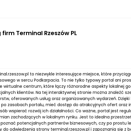
 firm Terminal Rzeszów PL
minal.rzeszow.pl to niezwykle interesujące miejsce, które przyc
sowego w sercu Podkarpacia. To nie tylko typowy portal ani prost
wirtualne centrum, które łączy różnorodne aspekty lokalnej gosp
cjalnych klientów. Na tej interaktywnej stronie można znaleźć s
orstw, oferowanych usług oraz organizowanych wydarzeń. Dzięki
po zasobach portalu, mieć dostęp do atrakcyjnych ofert oraz in
sób wspierać rozwój ich działalności. Co ważne, portal jest regu
zmian zachodzących w lokalnym rynku. Jest to idealna przestrzeń
poznać potencjalnych partnerów biznesowych, czy po prostu lep
 do odwiedzenia strony terminal.rzeszow.pl i zapoznania się z 