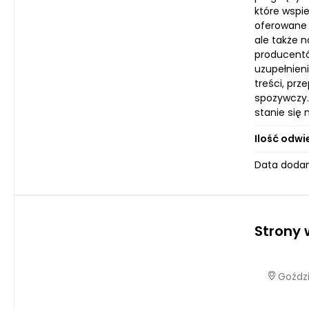
które wspie
oferowane 
ale także n
producentó
uzupełnien
treści, prz
spozywczy.r
stanie się
Ilość odwi
Data dodan
Strony
Goździ