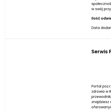
społecznoś
w swój przy
Ilość odwi
Data dodan
Serwis 
Portal poz.
zdrowia w 
przewodnik,
znajdziesz 
oferowanyc