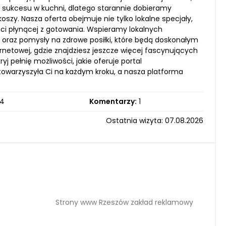
do sukcesu w kuchni, dlatego starannie dobieramy
zy. Nasza oferta obejmuje nie tylko lokalne specjały,
ości płynącej z gotowania. Wspieramy lokalnych
oraz pomysły na zdrowe posiłki, które będą doskonałym
rnetowej, gdzie znajdziesz jeszcze więcej fascynujących
ryj pełnię możliwości, jakie oferuje portal
 towarzyszyła Ci na każdym kroku, a nasza platforma
4
Komentarzy:
1
Ostatnia wizyta: 07.08.2026
Strony www Rzeszów zakład reklamowy