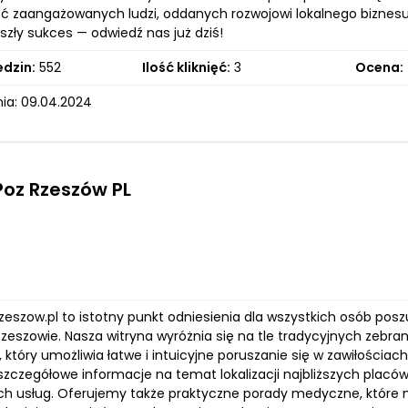
ć zaangażowanych ludzi, oddanych rozwojowi lokalnego biznesu
szły sukces — odwiedź nas już dziś!
edzin:
552
Ilość kliknięć:
3
Ocena:
ia: 09.04.2024
Poz Rzeszów PL
rzeszow.pl to istotny punkt odniesienia dla wszystkich osób po
Rzeszowie. Nasza witryna wyróżnia się na tle tradycyjnych zebr
 który umożliwia łatwe i intuicyjne poruszanie się w zawiłościa
szczegółowe informacje na temat lokalizacji najbliższych placów
h usług. Oferujemy także praktyczne porady medyczne, które 