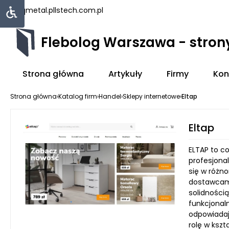
uniqmetal.pl
lstech.com.pl
Flebolog Warszawa - stro
Strona główna
Artykuły
Firmy
Kon
Strona główna
›
Katalog firm
›
Handel
›
Sklepy internetowe
›
Eltap
Eltap
ELTAP to co
profesjona
się w różn
dostawcami
solidności
funkcjonal
odpowiadaj
rolę w ksz