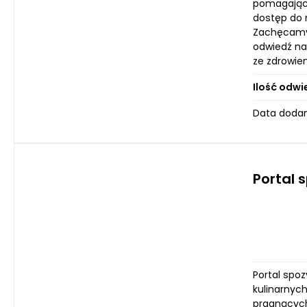
pomagając 
dostęp do n
Zachęcamy 
odwiedź na
ze zdrowie
Ilość odwi
Data dodani
Portal 
Portal spoz
kulinarnyc
pragnących