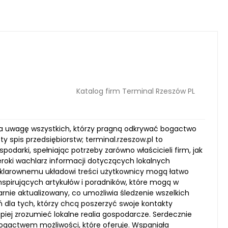
Katalog firm Terminal Rzeszów PL
iąga uwagę wszystkich, którzy pragną odkrywać bogactwo
y spis przedsiębiorstw; terminal.rzeszow.pl to
odarki, spełniając potrzeby zarówno właścicieli firm, jak
zeroki wachlarz informacji dotyczących lokalnych
 klarownemu układowi treści użytkownicy mogą łatwo
spirujących artykułów i poradników, które mogą w
larnie aktualizowany, co umożliwia śledzenie wszelkich
 dla tych, którzy chcą poszerzyć swoje kontakty
iej zrozumieć lokalne realia gospodarcze. Serdecznie
bogactwem możliwości, które oferuje. Wspaniała