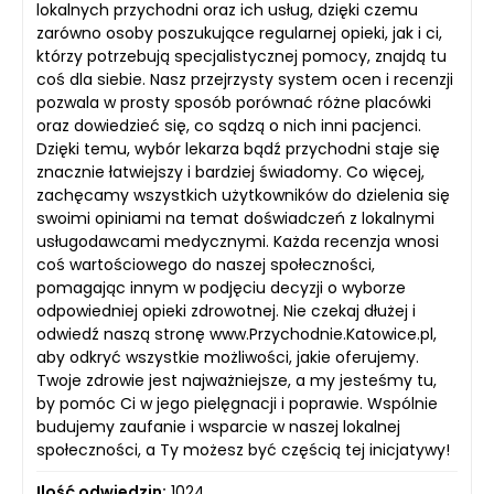
lokalnych przychodni oraz ich usług, dzięki czemu
zarówno osoby poszukujące regularnej opieki, jak i ci,
którzy potrzebują specjalistycznej pomocy, znajdą tu
coś dla siebie. Nasz przejrzysty system ocen i recenzji
pozwala w prosty sposób porównać różne placówki
oraz dowiedzieć się, co sądzą o nich inni pacjenci.
Dzięki temu, wybór lekarza bądź przychodni staje się
znacznie łatwiejszy i bardziej świadomy. Co więcej,
zachęcamy wszystkich użytkowników do dzielenia się
swoimi opiniami na temat doświadczeń z lokalnymi
usługodawcami medycznymi. Każda recenzja wnosi
coś wartościowego do naszej społeczności,
pomagając innym w podjęciu decyzji o wyborze
odpowiedniej opieki zdrowotnej. Nie czekaj dłużej i
odwiedź naszą stronę www.Przychodnie.Katowice.pl,
aby odkryć wszystkie możliwości, jakie oferujemy.
Twoje zdrowie jest najważniejsze, a my jesteśmy tu,
by pomóc Ci w jego pielęgnacji i poprawie. Wspólnie
budujemy zaufanie i wsparcie w naszej lokalnej
społeczności, a Ty możesz być częścią tej inicjatywy!
Ilość odwiedzin:
1024