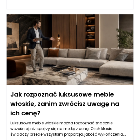
Pożyczka hipoteczna, jako produkt kredytowy zabezpieczony
na nieruchomości, oferuje często bardziej korzystne warunki
niż kredyty konsumpcyjne czy osobiste. Dzięki niższym stopom
procentowym i dłuższym okresom spłaty, pozwala na
pozyskanie znacznych sum pieniędzy, które można
przeznaczyć na zakup przestrzeni przystosowanej do
działalności rehabilitacyjnej. Warto zatem zastanowić się nad
możliwościami, jakie oferuje ten produkt dla przedsiębiorców z
branży zdrowotnej.
Jak rozpoznać luksusowe meble
włoskie, zanim zwrócisz uwagę na
ich cenę?
Luksusowe meble włoskie można rozpoznać znacznie
wcześniej, niż spojrzy się na metkę z ceną. O ich klasie
świadczy przede wszystkim proporcja, jakość wykończenia,
sposób łączenia materiałów, stabilność konstrukcji oraz