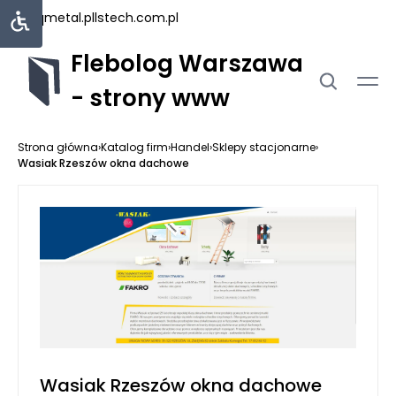
uniqmetal.pl
lstech.com.pl
Flebolog Warszawa
- strony www
Strona główna
›
Katalog firm
›
Handel
›
Sklepy stacjonarne
›
Wasiak Rzeszów okna dachowe
Wasiak Rzeszów okna dachowe