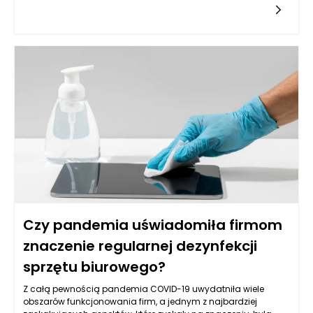
utrudniają im zarządzanie swoim czasem, co może
prowadzić do frustracji oraz poczucia bezradności. Kluczową
rolę w poprawie organizacji czasu odgrywają interwencje
psychologiczne oraz techniki opracowane przez specjalistów,
takich jak psychiatrzy, psycholodzy i psychoterapeuci. Warto
przyjrzeć się, jakie metody i strategie mogą pomóc w lepszym
zarządzaniu czasem w przypadku ADHD.
Czy pandemia uświadomiła firmom
znaczenie regularnej dezynfekcji
sprzętu biurowego?
Z całą pewnością pandemia COVID-19 uwydatniła wiele
obszarów funkcjonowania firm, a jednym z najbardziej