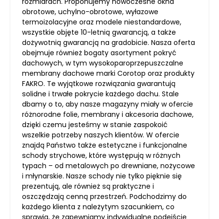
rozmiarach. Proponujemy nowoczesne okna
obrotowe, uchylno-obrotowe, wyłazowe
termoizolacyjne oraz modele niestandardowe,
wszystkie objęte 10-letnią gwarancją, a także
dożywotnią gwarancją na gradobicie. Nasza oferta
obejmuje również bogaty asortyment pokryć
dachowych, w tym wysokoparoprzepuszczalne
membrany dachowe marki Corotop oraz produkty
FAKRO. Te wyjątkowe rozwiązania gwarantują
solidne i trwałe pokrycie każdego dachu. Stale
dbamy o to, aby nasze magazyny miały w ofercie
różnorodne folie, membrany i akcesoria dachowe,
dzięki czemu jesteśmy w stanie zaspokoić
wszelkie potrzeby naszych klientów. W ofercie
znajdą Państwo także estetyczne i funkcjonalne
schody strychowe, które występują w różnych
typach – od metalowych po drewniane, nożycowe
i młynarskie. Nasze schody nie tylko pięknie się
prezentują, ale również są praktyczne i
oszczędzają cenną przestrzeń. Podchodzimy do
każdego klienta z należytym szacunkiem, co
sprawia, że zapewniamy indywidualne podejście