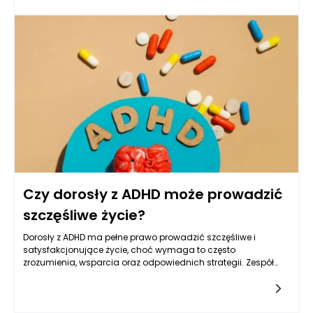
prowadzić do frustracji oraz poczucia bezradności. Kluczową
rolę w poprawie organizacji czasu odgrywają interwencje
psychologiczne oraz techniki opracowane przez specjalistów,
takich jak psychiatrzy, psycholodzy i psychoterapeuci. Warto
przyjrzeć się, jakie metody i strategie mogą pomóc w lepszym
zarządzaniu czasem w przypadku ADHD.
Czy dorosły z ADHD może prowadzić
szczęśliwe życie?
Dorosły z ADHD ma pełne prawo prowadzić szczęśliwe i
satysfakcjonujące życie, choć wymaga to często
zrozumienia, wsparcia oraz odpowiednich strategii. Zespół
nadpobudliwości psychoruchowej z deficytem uwagi, znany
jako ADHD, nie jest wyrokiem, ale specyficzną cechą
neurologiczną, która może wpływać na różne aspekty
życia. Wiele osób zdiagnozowanych w dzieciństwie może