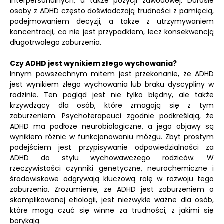
interpersonalnych, a także pozycji zawodowej. Dorosłe
osoby z ADHD często doświadczają trudności z pamięcią,
podejmowaniem decyzji, a także z utrzymywaniem
koncentracji, co nie jest przypadkiem, lecz konsekwencją
długotrwałego zaburzenia.
Czy ADHD jest wynikiem złego wychowania?
Innym powszechnym mitem jest przekonanie, że ADHD
jest wynikiem złego wychowania lub braku dyscypliny w
rodzinie. Ten pogląd jest nie tylko błędny, ale także
krzywdzący dla osób, które zmagają się z tym
zaburzeniem. Psychoterapeuci zgodnie podkreślają, że
ADHD ma podłoże neurobiologiczne, a jego objawy są
wynikiem różnic w funkcjonowaniu mózgu. Zbyt prostym
podejściem jest przypisywanie odpowiedzialności za
ADHD do stylu wychowawczego rodziców. W
rzeczywistości czynniki genetyczne, neurochemiczne i
środowiskowe odgrywają kluczową rolę w rozwoju tego
zaburzenia. Zrozumienie, że ADHD jest zaburzeniem o
skomplikowanej etiologii, jest niezwykle ważne dla osób,
które mogą czuć się winne za trudności, z jakimi się
borykają.