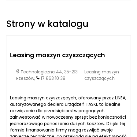
odnaleźć różne formy wsparcia i pomocy w dorosłym życiu,
co pozwala im na zrozumienie siebie oraz rozwijanie
umiejętności, które pomagają w funkcjonowaniu w
Strony w katalogu
społeczeństwie. Kluczowym elementem w tym procesie jest
współpraca z różnymi specjalistami, takimi jak psychiatra,
psycholog czy psychoterapeuta.
Leasing maszyn czyszczących
Technologiczna 44, 35-213
Leasing maszyn
Rzeszów,
17 863 10 39
czyszczących
Leasing maszyn czyszczących, oferowany przez LINEA,
autoryzowanego dealera urządzeń TASKI, to idealne
rozwiązanie dla przedsiębiorstw pragnących
zainwestować w nowoczesny sprzęt bez konieczności
jednorazowego ponoszenia dużych kosztów. Dzięki tej
formie finansowania firmy mogą rozwijać swoje
zaplecze techniczne, co przekłada się na efektywność