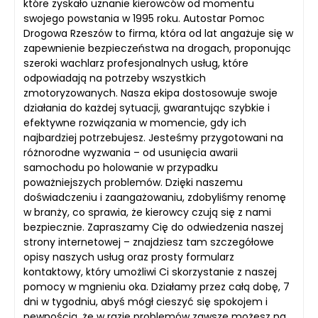
które zyskało uznanie kierowców od momentu
swojego powstania w 1995 roku. Autostar Pomoc
Drogowa Rzeszów to firma, która od lat angażuje się w
zapewnienie bezpieczeństwa na drogach, proponując
szeroki wachlarz profesjonalnych usług, które
odpowiadają na potrzeby wszystkich
zmotoryzowanych. Nasza ekipa dostosowuje swoje
działania do każdej sytuacji, gwarantując szybkie i
efektywne rozwiązania w momencie, gdy ich
najbardziej potrzebujesz. Jesteśmy przygotowani na
różnorodne wyzwania – od usunięcia awarii
samochodu po holowanie w przypadku
poważniejszych problemów. Dzięki naszemu
doświadczeniu i zaangażowaniu, zdobyliśmy renomę
w branży, co sprawia, że kierowcy czują się z nami
bezpiecznie. Zapraszamy Cię do odwiedzenia naszej
strony internetowej – znajdziesz tam szczegółowe
opisy naszych usług oraz prosty formularz
kontaktowy, który umożliwi Ci skorzystanie z naszej
pomocy w mgnieniu oka. Działamy przez całą dobę, 7
dni w tygodniu, abyś mógł cieszyć się spokojem i
pewnością, że w razie problemów zawsze możesz na