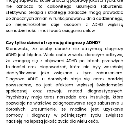
mogą zapewnić sobie znaczną poprawę jakości życia, ale
nie oznacza to całkowitego usunięcia zaburzenia.
Efektywna terapia i strategię zaradcze mogą prowadzić
do znacznych zmian w funkcjonowaniu dnia codziennego,
co niejednokrotnie daje osobom z ADHD większą
samodzielność i możliwość osiągania celów.
Czy tylko dzieci otrzymują diagnozę ADHD?
Stanowisko, że osoby dorosłe nie otrzymują diagnozy
ADHD jest błędne. Wiele osób w wieku dorosłym odkrywa,
że zmagają się z objawami ADHD po latach przeszłych
trudności oraz niepowodzeń, które nie były wcześniej
identyfikowane jako związane z tym zaburzeniem.
Diagnoza ADHD u dorosłych staje się coraz bardziej
powszechna, co jest efektem większej świadomości
społecznej oraz rozwoju metod diagnostycznych.
Psychiatrzy mają teraz narzędzia oraz instrukcje, które
pozwalają na właściwe zdiagnozowanie tego zaburzenia u
dorosłych. Zrozumienie, że możliwe jest uzyskanie
pomocy i diagnozy w późniejszym życiu, zwiększa
nadzieję na lepszą jakość życia dla wielu osób.