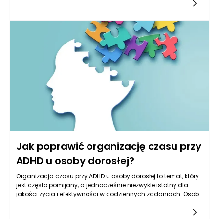
bardzo pomocne. Techniki te mają na celu poprawienie
zdolności do skupienia, redukcję lęku oraz stresu, co w efekcie
może wspierać codzienne funkcjonowanie. Praca z
profesjonalistami, takimi jak psychiatra, psycholog czy
psychoterapeuta, może pomóc w doborze odpowiednich
metod relaksacyjnych.
Jak poprawić organizację czasu przy
ADHD u osoby dorosłej?
Organizacja czasu przy ADHD u osoby dorosłej to temat, który
jest często pomijany, a jednocześnie niezwykle istotny dla
jakości życia i efektywności w codziennych zadaniach. Osoby
dorosłe z ADHD zmagają się z licznymi wyzwaniami, które
utrudniają im zarządzanie swoim czasem, co może