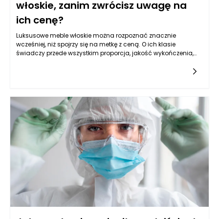
włoskie, zanim zwrócisz uwagę na
ich cenę?
Luksusowe meble włoskie można rozpoznać znacznie
wcześniej, niż spojrzy się na metkę z ceną. O ich klasie
świadczy przede wszystkim proporcja, jakość wykończenia,
sposób łączenia materiałów, stabilność konstrukcji oraz
ogólne wrażenie dopracowania, którego nie da się łatwo
zastąpić samym efektem wizualnym. Cena może być
ważnym sygnałem, ale nie powinna być jedynym
argumentem, ponieważ drogi mebel nie zawsze oznacza
produkt rzeczywiście premium. Warto najpierw ocenić, czy
dany model wygląda spójnie z każdej strony, czy detale są
wykonane starannie, czy zastosowane materiały mają
szlachetną fakturę i czy projekt nie opiera się wyłącznie na
chwilowej modzie. Luksusowe meble włoskie zwykle wyróżniają
się spokojną elegancją, nawet wtedy, gdy mają mocniejszą
formę lub bardziej dekoracyjny charakter. Nie sprawiają
wrażenia przypadkowego przepychu, lecz dobrze
przemyślanego projektu, w którym każdy element ma swoje
uzasadnienie. Istotne jest także to, jak mebel zachowuje się w
kontakcie z użytkownikiem: czy sofa jest wygodna, czy krzesło
zapewnia stabilne podparcie, czy stół ma odpowiednią
konstrukcję, a komoda działa płynnie i cicho. Dopiero po takiej