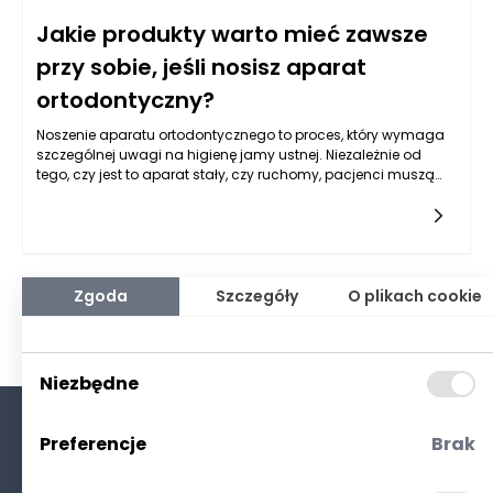
Jakie produkty warto mieć zawsze
przy sobie, jeśli nosisz aparat
ortodontyczny?
Noszenie aparatu ortodontycznego to proces, który wymaga
szczególnej uwagi na higienę jamy ustnej. Niezależnie od
tego, czy jest to aparat stały, czy ruchomy, pacjenci muszą
zadbać o to, aby ich zęby i dziąsła były zdrowe przez cały
okres leczenia ortodontycznego. Ważne jest, aby nie tylko
regularnie sięgać po produkty do higieny jamy ustnej w
domu, ale także mieć je zawsze pod ręką w ciągu dnia. Jakie
produkty warto mieć zawsze przy sobie, jeśli nosisz aparat
ortodontyczny, by zapewnić sobie maksymalny komfort i
Zgoda
Szczegóły
O plikach cookie
zdrowie jamy ustnej?
Niezbędne
Preferencje
Brak
O nas
Kontakt