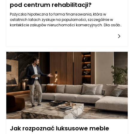
pod centrum rehabilitacji?
Pożyczka hipoteczna to forma finansowania, która w
ostatnich latach zyskuje na popularności, szczególnie w
kontekście zakupów nieruchomości komercyjnych. Dla osób
planujących utworzenie centrum rehabilitacji, posiadanie
odpowiedniej lokalizacji to kluczowy element sukcesu.
Pożyczka hipoteczna, jako produkt kredytowy zabezpieczony
na nieruchomości, oferuje często bardziej korzystne warunki
niż kredyty konsumpcyjne czy osobiste. Dzięki niższym stopom
procentowym i dłuższym okresom spłaty, pozwala na
pozyskanie znacznych sum pieniędzy, które można
przeznaczyć na zakup przestrzeni przystosowanej do
działalności rehabilitacyjnej. Warto zatem zastanowić się nad
możliwościami, jakie oferuje ten produkt dla przedsiębiorców z
branży zdrowotnej.
Jak rozpoznać luksusowe meble