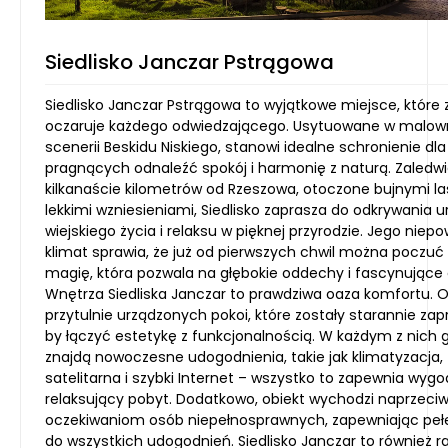
Siedlisko Janczar Pstrągowa
Siedlisko Janczar Pstrągowa to wyjątkowe miejsce, które
oczaruje każdego odwiedzającego. Usytuowane w malown
scenerii Beskidu Niskiego, stanowi idealne schronienie dl
pragnących odnaleźć spokój i harmonię z naturą. Zaledw
kilkanaście kilometrów od Rzeszowa, otoczone bujnymi la
lekkimi wzniesieniami, Siedlisko zaprasza do odkrywania 
wiejskiego życia i relaksu w pięknej przyrodzie. Jego niep
klimat sprawia, że już od pierwszych chwil można poczuć
magię, która pozwala na głębokie oddechy i fascynujące 
Wnętrza Siedliska Janczar to prawdziwa oaza komfortu. O
przytulnie urządzonych pokoi, które zostały starannie za
by łączyć estetykę z funkcjonalnością. W każdym z nich 
znajdą nowoczesne udogodnienia, takie jak klimatyzacja, 
satelitarna i szybki Internet – wszystko to zapewnia wygo
relaksujący pobyt. Dodatkowo, obiekt wychodzi naprzeci
oczekiwaniom osób niepełnosprawnych, zapewniając peł
do wszystkich udogodnień. Siedlisko Janczar to również ra