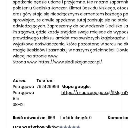
spotkanie będzie udane i przyjemne. Nie można zapomni
położeniu Siedliska Janczar. Klimat Beskidu Niskiego, otocz
oraz góry stają się nieodłącznym elementem każdego po
sprawiając, że chwile spędzone tutaj zapisują się na stał
odwiedzających. Zapraszamy do odwiedzenia Siedliska J
Pstrągowa, gdzie każdy znajdzie swoje miejsce do wypocz
prawdziwego relaksu amidst malowniczych krajobrazów.
wyjątkowe doświadczenia, które pozostaną w sercu na dł
magię Beskidów i zasmakuj w naszym gościnności! Dowie
więcej na stronie www.
Strona www:
https://www.siedliskojanczar.pl/
Adres:
Telefon:
Pstrągowa
792426996
Mapa google:
Pstrągowa
https://maps.app.goo.gl/RMgm1
815
38-121
Ilość odwiedzin:
1166
Ilość kliknięć:
0
Komentar
Ocena użytkowników: