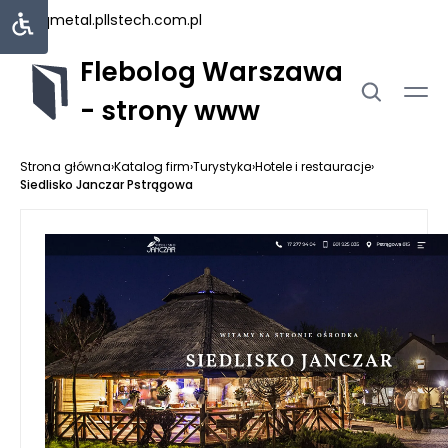
uniqmetal.pl
lstech.com.pl
Flebolog Warszawa
- strony www
Strona główna
›
Katalog firm
›
Turystyka
›
Hotele i restauracje
›
Siedlisko Janczar Pstrągowa