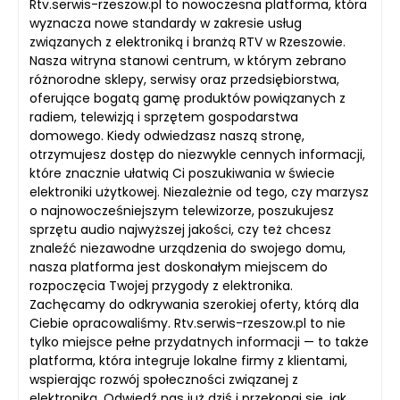
Rtv.serwis-rzeszow.pl to nowoczesna platforma, która
wyznacza nowe standardy w zakresie usług
związanych z elektroniką i branżą RTV w Rzeszowie.
Nasza witryna stanowi centrum, w którym zebrano
różnorodne sklepy, serwisy oraz przedsiębiorstwa,
oferujące bogatą gamę produktów powiązanych z
radiem, telewizją i sprzętem gospodarstwa
domowego. Kiedy odwiedzasz naszą stronę,
otrzymujesz dostęp do niezwykle cennych informacji,
które znacznie ułatwią Ci poszukiwania w świecie
elektroniki użytkowej. Niezależnie od tego, czy marzysz
o najnowocześniejszym telewizorze, poszukujesz
sprzętu audio najwyższej jakości, czy też chcesz
znaleźć niezawodne urządzenia do swojego domu,
nasza platforma jest doskonałym miejscem do
rozpoczęcia Twojej przygody z elektronika.
Zachęcamy do odkrywania szerokiej oferty, którą dla
Ciebie opracowaliśmy. Rtv.serwis-rzeszow.pl to nie
tylko miejsce pełne przydatnych informacji — to także
platforma, która integruje lokalne firmy z klientami,
wspierając rozwój społeczności związanej z
elektroniką. Odwiedź nas już dziś i przekonaj się, jak