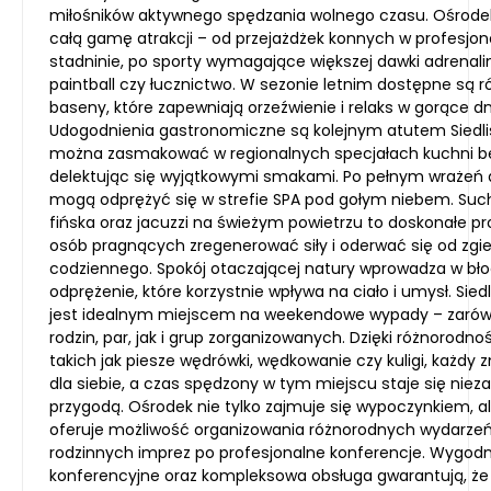
miłośników aktywnego spędzania wolnego czasu. Ośrodek
całą gamę atrakcji – od przejażdżek konnych w profesjon
stadninie, po sporty wymagające większej dawki adrenaliny
paintball czy łucznictwo. W sezonie letnim dostępne są r
baseny, które zapewniają orzeźwienie i relaks w gorące dn
Udogodnienia gastronomiczne są kolejnym atutem Siedlis
można zasmakować w regionalnych specjałach kuchni bes
delektując się wyjątkowymi smakami. Po pełnym wrażeń d
mogą odprężyć się w strefie SPA pod gołym niebem. Su
fińska oraz jacuzzi na świeżym powietrzu to doskonałe pr
osób pragnących zregenerować siły i oderwać się od zgie
codziennego. Spokój otaczającej natury wprowadza w błogi
odprężenie, które korzystnie wpływa na ciało i umysł. Sied
jest idealnym miejscem na weekendowe wypady – zarów
rodzin, par, jak i grup zorganizowanych. Dzięki różnorodnośc
takich jak piesze wędrówki, wędkowanie czy kuligi, każdy z
dla siebie, a czas spędzony w tym miejscu staje się nie
przygodą. Ośrodek nie tylko zajmuje się wypoczynkiem, a
oferuje możliwość organizowania różnorodnych wydarzeń
rodzinnych imprez po profesjonalne konferencje. Wygodn
konferencyjne oraz kompleksowa obsługa gwarantują, że