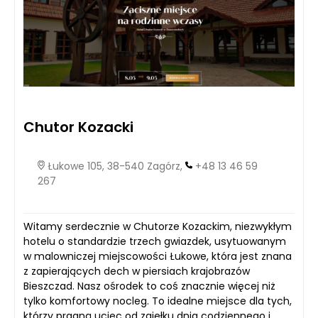
Chutor Kozacki
Łukowe 105, 38-540 Zagórz,
+48 13 46 59
267
Witamy serdecznie w Chutorze Kozackim, niezwykłym
hotelu o standardzie trzech gwiazdek, usytuowanym
w malowniczej miejscowości Łukowe, która jest znana
z zapierających dech w piersiach krajobrazów
Bieszczad. Nasz ośrodek to coś znacznie więcej niż
tylko komfortowy nocleg. To idealne miejsce dla tych,
którzy pragną uciec od zgiełku dnia codziennego i