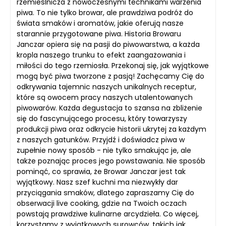
rzemieślnicza z nowoczesnymi technikami warzenia
piwa. To nie tylko browar, ale prawdziwa podróż do
świata smaków i aromatów, jakie oferują nasze
starannie przygotowane piwa. Historia Browaru
Janczar opiera się na pasji do piwowarstwa, a każda
kropla naszego trunku to efekt zaangażowania i
miłości do tego rzemiosła. Przekonaj się, jak wyjątkowe
mogą być piwa tworzone z pasją! Zachęcamy Cię do
odkrywania tajemnic naszych unikalnych receptur,
które są owocem pracy naszych utalentowanych
piwowarów. Każda degustacja to szansa na zbliżenie
się do fascynującego procesu, który towarzyszy
produkcji piwa oraz odkrycie historii ukrytej za każdym
z naszych gatunków. Przyjdź i doświadcz piwa w
zupełnie nowy sposób - nie tylko smakując je, ale
także poznając proces jego powstawania. Nie sposób
pominąć, co sprawia, że Browar Janczar jest tak
wyjątkowy. Nasz szef kuchni ma niezwykły dar
przyciągania smaków, dlatego zapraszamy Cię do
obserwacji live cooking, gdzie na Twoich oczach
powstają prawdziwe kulinarne arcydzieła. Co więcej,
korzystamy z wyjątkowych surowców, takich jak