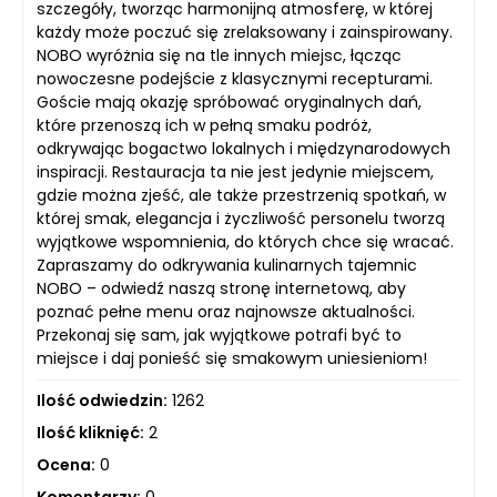
szczegóły, tworząc harmonijną atmosferę, w której
każdy może poczuć się zrelaksowany i zainspirowany.
NOBO wyróżnia się na tle innych miejsc, łącząc
nowoczesne podejście z klasycznymi recepturami.
Goście mają okazję spróbować oryginalnych dań,
które przenoszą ich w pełną smaku podróż,
odkrywając bogactwo lokalnych i międzynarodowych
inspiracji. Restauracja ta nie jest jedynie miejscem,
gdzie można zjeść, ale także przestrzenią spotkań, w
której smak, elegancja i życzliwość personelu tworzą
wyjątkowe wspomnienia, do których chce się wracać.
Zapraszamy do odkrywania kulinarnych tajemnic
NOBO – odwiedź naszą stronę internetową, aby
poznać pełne menu oraz najnowsze aktualności.
Przekonaj się sam, jak wyjątkowe potrafi być to
miejsce i daj ponieść się smakowym uniesieniom!
Ilość odwiedzin:
1262
Ilość kliknięć:
2
Ocena:
0
Komentarzy:
0