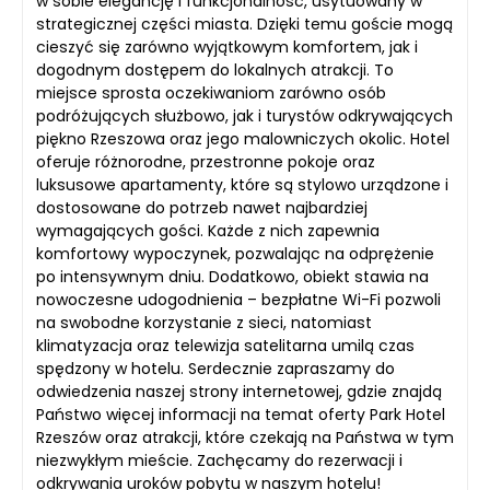
w sobie elegancję i funkcjonalność, usytuowany w
strategicznej części miasta. Dzięki temu goście mogą
cieszyć się zarówno wyjątkowym komfortem, jak i
dogodnym dostępem do lokalnych atrakcji. To
miejsce sprosta oczekiwaniom zarówno osób
podróżujących służbowo, jak i turystów odkrywających
piękno Rzeszowa oraz jego malowniczych okolic. Hotel
oferuje różnorodne, przestronne pokoje oraz
luksusowe apartamenty, które są stylowo urządzone i
dostosowane do potrzeb nawet najbardziej
wymagających gości. Każde z nich zapewnia
komfortowy wypoczynek, pozwalając na odprężenie
po intensywnym dniu. Dodatkowo, obiekt stawia na
nowoczesne udogodnienia – bezpłatne Wi-Fi pozwoli
na swobodne korzystanie z sieci, natomiast
klimatyzacja oraz telewizja satelitarna umilą czas
spędzony w hotelu. Serdecznie zapraszamy do
odwiedzenia naszej strony internetowej, gdzie znajdą
Państwo więcej informacji na temat oferty Park Hotel
Rzeszów oraz atrakcji, które czekają na Państwa w tym
niezwykłym mieście. Zachęcamy do rezerwacji i
odkrywania uroków pobytu w naszym hotelu!