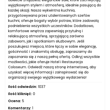
obiekcie znajdziesz eleganckie sale, które zachwycają
wyjątkowym stylem i atmosferą, idealnie pasującą do
każdej okazji. Nasza wykwintna kuchnia,
przygotowywana przez utalentowanych szefów
kuchni, oferuje bogaty wybór potraw, które zadowolą
podniebienia wszystkich uczestników. Dodatkowo,
komfortowe wnętrza zapewniają przytulną i
relaksującą atmosferę, sprzyjającą zarówno
zabawom, jak i spotkaniom służbowym. Jeśli
poszukujesz miejsca, które łączy w sobie elegancję,
gościnność i znakomitą obsługę, zapraszamy do
zapoznania się z naszą pełną ofertą. Odkryj wszystkie
możliwości, jakie oferuje Hotel i Restauracja
Coloseum. Odwiedź naszą stronę internetową, aby
uzyskać więcej informacji i zainspirować się do
organizacji swojego wyjątkowego wydarzenia!
Ilość odwiedzin:
1037
Ilość kliknięć:
0
Ocena:
5
Komentarzy:
1