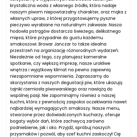
krystaliczna woda z własnego źródła, która nadaje
naszym piwom niepowtarzalny charakter, oraz mąka z
własnych upraw, z której przygotowujemy pyszne
pieczywo wyrabiane na naturalnym zakwasie. Nasza
hodowla pstrągów dostarcza świeżego, delikatnego
mięsa, które przypadnie do gustu każdemu
smakoszowi. Browar Janczar to także idealna
przestrzeń na organizację różnorodnych wydarzeń.
Niezależnie od tego, czy planujesz kameralne
spotkanie, czy większą imprezę, nasze urokliwe
wnętrza i wyjątkowy klimat na pewno zapewnią
niezapomniane wspomnienia. Zapraszamy do
skorzystania z naszych degustacji piw, które ukazują
tajniki rzemiosła piwowarskiego oraz nawiążą do
wspólnej pasji. Nie zapominajmy również o naszej
kuchni, która z pewnością zaspokoi oczekiwania nawet
najbardziej wymagających smakoszy. Nasze menu,
stworzone przez doświadczonych kucharzy, oferuje
bogaty wybór dań, które zachwycą zarówno
podniebienie, jak i oko. Przyjdź, spróbuj naszych
przysmaków i pozwól, aby szef kuchni zaskoczył Cię