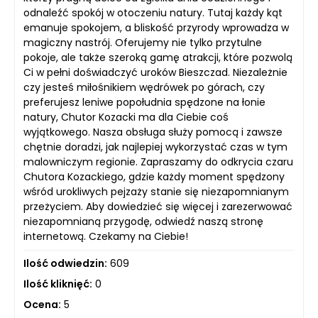
odnaleźć spokój w otoczeniu natury. Tutaj każdy kąt
emanuje spokojem, a bliskość przyrody wprowadza w
magiczny nastrój. Oferujemy nie tylko przytulne
pokoje, ale także szeroką gamę atrakcji, które pozwolą
Ci w pełni doświadczyć uroków Bieszczad. Niezależnie
czy jesteś miłośnikiem wędrówek po górach, czy
preferujesz leniwe popołudnia spędzone na łonie
natury, Chutor Kozacki ma dla Ciebie coś
wyjątkowego. Nasza obsługa służy pomocą i zawsze
chętnie doradzi, jak najlepiej wykorzystać czas w tym
malowniczym regionie. Zapraszamy do odkrycia czaru
Chutora Kozackiego, gdzie każdy moment spędzony
wśród urokliwych pejzaży stanie się niezapomnianym
przeżyciem. Aby dowiedzieć się więcej i zarezerwować
niezapomnianą przygodę, odwiedź naszą stronę
internetową. Czekamy na Ciebie!
Ilość odwiedzin:
609
Ilość kliknięć:
0
Ocena:
5