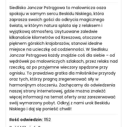
Siedlisko Janczar Pstrągowa to malownicza oaza
spokoju w samym sercu Beskidu Niskiego, która
zaprasza swoich gości do odkrycia magicznego
świata, w którym natura splata się z relaksem i
wyjątkową atmosferą. Usytuowane zaledwie
kilkanaście kilometrów od Rzeszowa, otoczone
pięknem górskich krajobrazów, stanowi idealne
miejsce na ucieczkę od codzienności. W Siedlisku
Janczar Pstrągowa każdy znajdzie coś dla siebie – od
wędrówek po malowniczych szlakach, przez relaks nad
rzeczką, aż po przyjemne wieczory spędzone przy
ognisku. To prawdziwa gratka dla miłośników przyrody
oraz tych, którzy pragną zregenerować siły w
harmonijnym otoczeniu. Zachęcamy do odwiedzenia
naszej strony internetowej, gdzie można znaleźć
więcej informacji na temat oferty oraz zarezerwować
swój wymarzony pobyt. Odkryj z nami urok Beskidu
Niskiego i daj się ponieść chwili!
Ilość odwiedzin:
1152