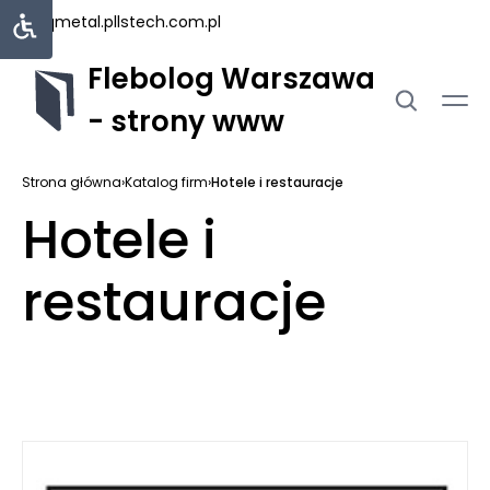
uniqmetal.pl
lstech.com.pl
Flebolog Warszawa
- strony www
Strona główna
›
Katalog firm
›
Hotele i restauracje
Hotele i
restauracje