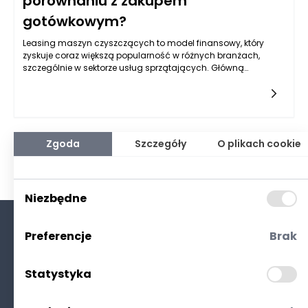
porównaniu z zakupem
gotówkowym?
Leasing maszyn czyszczących to model finansowy, który
zyskuje coraz większą popularność w różnych branżach,
szczególnie w sektorze usług sprzątających. Główną
korzyścią wynikającą z wyboru leasingu jest to, że umożliwia
on przedsiębiorcom efektywne planowanie wydatków. W
odróżnieniu od zakupu gotówkowego, leasing pozwala na
rozłożenie kosztów na raty, co w znaczący sposób wpływa na
płynność finansową firmy. W przypadku zakupu maszyny
czyszczącej za gotówkę, przedsiębiorca zmuszony jest do
Zgoda
Szczegóły
O plikach cookie
jednorazowej inwestycji, co może znacząco obciążyć budżet,
a także ograniczyć środki przeznaczone na inne kluczowe
wydatki operacyjne. Leasing staje się więc znacznie bardziej
elastyczną formą finansowania, umożliwiając mniejsze
Niezbędne
obciążenie finansowe w krótkim okresie.
Preferencje
Brak
O nas
Kontakt
Statystyka
Polityka prywatności
(RODO. Cookies)