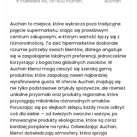
Puławska 46, 05-500 Poznań,
Auchan
Auchan to miejsce, które wykracza poza tradycyjne
pojęcie supermarketu, stając się prawdziwym
centrum zakupowym, w którym wartość łączy się z
różnorodnością. Ta sieć hipermarketów doskonale
rozumie potrzeby swoich klientów, dlatego angażuje
się w zaspokajanie lokalnych preferencji, jednocześnie
korzystając z bogactwa globalnych zasobów. W
Auchan klienci mogą cieszyć się szeroką gamą
produktów, które zaspokoją nawet najbardziej
wyrafinowane gusta. W ofercie Auchan znajdują się
nie tylko podstawowe artykuły spożywcze, ale również
unikalne przysmaki oraz produkty regionalne, które
przyciągają miłośników różnorodnych smaków.
Poruszając się po alejkach sklepu, każdy może odkryć
coś dla siebie — od świeżych owoców i warzyw, po
innowacyjne produkty ekologiczne, które są coraz
bardziej pożądane na rynku. Odwiedzając Auchan,
klienci doświadczają atmosfery, która sprzyja