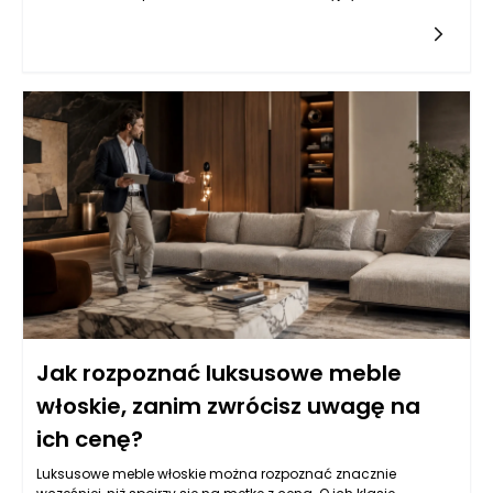
planujących utworzenie centrum rehabilitacji, posiadanie
odpowiedniej lokalizacji to kluczowy element sukcesu.
Pożyczka hipoteczna, jako produkt kredytowy zabezpieczony
na nieruchomości, oferuje często bardziej korzystne warunki
niż kredyty konsumpcyjne czy osobiste. Dzięki niższym stopom
procentowym i dłuższym okresom spłaty, pozwala na
pozyskanie znacznych sum pieniędzy, które można
przeznaczyć na zakup przestrzeni przystosowanej do
działalności rehabilitacyjnej. Warto zatem zastanowić się nad
możliwościami, jakie oferuje ten produkt dla przedsiębiorców z
branży zdrowotnej.
Jak rozpoznać luksusowe meble
włoskie, zanim zwrócisz uwagę na
ich cenę?
Luksusowe meble włoskie można rozpoznać znacznie