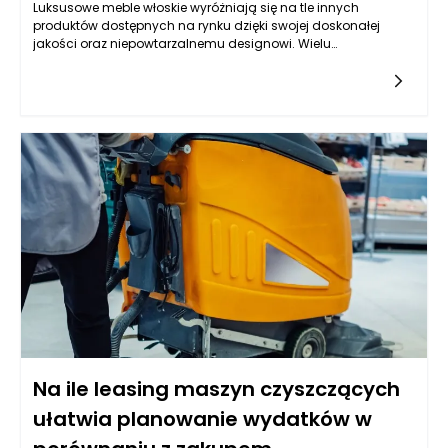
Luksusowe meble włoskie wyróżniają się na tle innych
produktów dostępnych na rynku dzięki swojej doskonałej
jakości oraz niepowtarzalnemu designowi. Wielu
producentów stosuje unikalne techniki rzemieślnicze,
przekazywane z pokolenia na pokolenie. To właśnie te
starannie pielęgnowane umiejętności sprawiają, że meble
włoskie są tak cenione na całym świecie. Oprócz tradycyjnych
metod produkcji, luksusowe meble są także efektem
współpracy z utalentowanymi projektantami, którzy potrafią w
sposób harmonijny połączyć klasykę z nowoczesnością.
Wysokiej jakości materiały, takie jak drewno dębowe,
mahoniowe czy skórzane obicia, są normą w luksusowych
kolekcjach. To sprawia, że eleganckie meble nie tylko dobrze
się prezentują, ale także są trwałe i funkcjonalne, co jest
kluczowe, gdy mówimy o kindze wartościowych inwestycjach
do wnętrz.
Na ile leasing maszyn czyszczących
ułatwia planowanie wydatków w