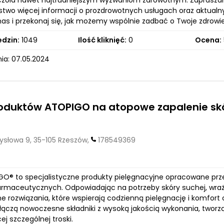
zoła nawet najtrudniejszym wyzwaniom zdrowotnym. Zapraszamy
stwo więcej informacji o prozdrowotnych usługach oraz aktualn
nas i przekonaj się, jak możemy wspólnie zadbać o Twoje zdrowie
edzin:
1049
Ilość kliknięć:
0
Ocena:
ia: 07.05.2024
roduktów ATOPIGO na atopowe zapalenie sk
słowa 9, 35-105 Rzeszów,
178549369
IGO® to specjalistyczne produkty pielęgnacyjne opracowane 
rmaceutycznych. Odpowiadając na potrzeby skóry suchej, wrażli
e rozwiązania, które wspierają codzienną pielęgnację i komfor
łączą nowoczesne składniki z wysoką jakością wykonania, tworz
j szczególnej troski.