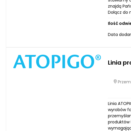
stawiamy c
znajdą Pań
Dołącz do 
Ilość odwi
Data dodan
Linia p
Przemy
Linia ATOP
wyrobów fa
przemyślan
produktów 
wymagające