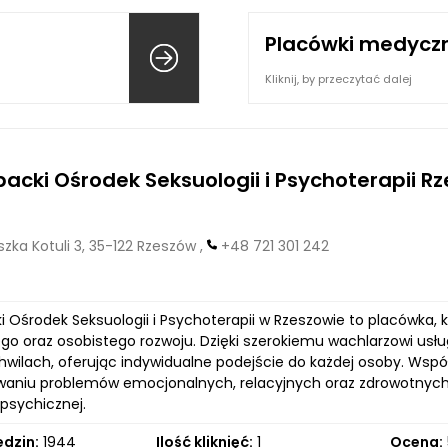
Placówki medycz
Kliknij, by przeczytać dalej
acki Ośrodek Seksuologii i Psychoterapii R
zka Kotuli 3, 35-122 Rzeszów ,
+48 721 301 242
i Ośrodek Seksuologii i Psychoterapii w Rzeszowie to placówka
go oraz osobistego rozwoju. Dzięki szerokiemu wachlarzowi us
hwilach, oferując indywidualne podejście do każdej osoby. W
waniu problemów emocjonalnych, relacyjnych oraz zdrowotnych
psychicznej.
edzin:
1944
Ilość kliknięć:
1
Ocena: