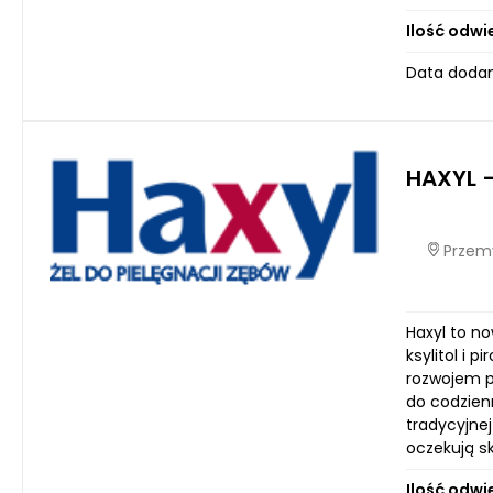
Ilość odwi
Data dodan
HAXYL –
Przemy
Haxyl to n
ksylitol i 
rozwojem p
do codzien
tradycyjne
oczekują s
Ilość odwi