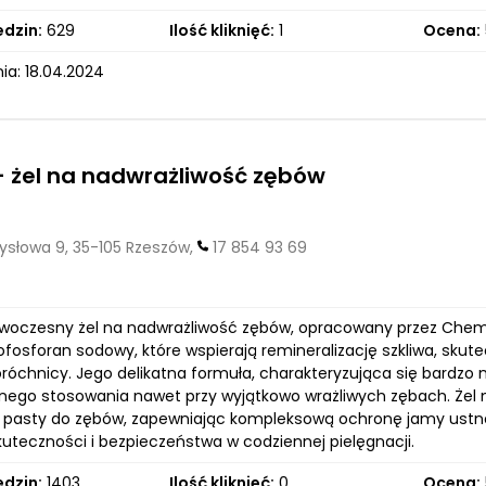
edzin:
629
Ilość kliknięć:
1
Ocena:
ia: 18.04.2024
 żel na nadwrażliwość zębów
słowa 9, 35-105 Rzeszów,
17 854 93 69
owoczesny żel na nadwrażliwość zębów, opracowany przez Chema
pirofosforan sodowy, które wspierają remineralizację szkliwa, sk
róchnicy. Jego delikatna formuła, charakteryzująca się bardzo n
nego stosowania nawet przy wyjątkowo wrażliwych zębach. Żel 
j pasty do zębów, zapewniając kompleksową ochronę jamy ustne
kuteczności i bezpieczeństwa w codziennej pielęgnacji.
edzin:
1403
Ilość kliknięć:
0
Ocena: