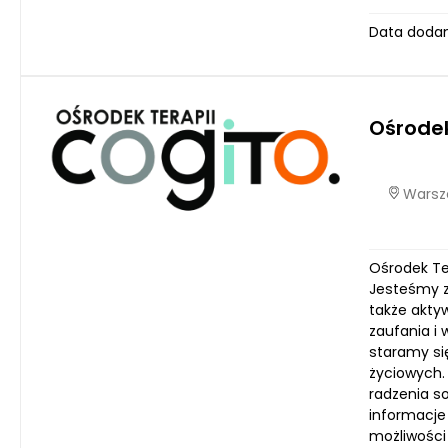
Data dodan
Ośrodek
Warsza
Ośrodek Te
Jesteśmy z
także akty
zaufania i 
staramy si
życiowych.
radzenia s
informacje
możliwości 