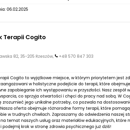
ia: 06.02.2025
 Terapii Cogito
wska 82, 35-205 Rzeszów,
+48 570 847 303
rapii Cogito to wyjątkowe miejsce, w którym priorytetem jest 
aangażowani w holistyczne podejście do terapii, które obejmuje 
wne zapobieganie ich występowaniu w przyszłości. Nasz zespół 
wsparcia, co sprzyja otwartości i chęci do pracy nad sobą. W Co
ę zrozumieć jego unikalne potrzeby, co pozwala na dostosowan
 Nasza oferta obejmuje różnorodne formy terapii, które pomaga
obie w trudnych chwilach. Zapraszamy do odwiedzenia naszej st
 na temat naszych usług oraz materiałów edukacyjnych, które
i podejmij krok w stronę zdrowia psychicznego już dziś!