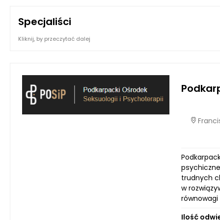
Specjaliści
Kliknij, by przeczytać dalej
Podkarp
Francis
Podkarpack
psychiczne
trudnych c
w rozwiązy
równowagi 
Ilość odwi