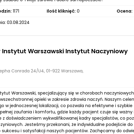
edzin:
1171
Ilość kliknięć:
0
Ocena:
ia: 03.08.2024
 Instytut Warszawski Instytut Naczyniowy
sepha Conrada 24/U4, 01-922 Warszawa,
stytut Warszawski, specjalizujący się w chorobach naczyniowych,
 wszechstronnej opieki w zakresie zdrowia naczyń. Naszym celem
 w jednoczesnej lokalizacji, co pozwala na efektywne i szybki
pełnej zaufania i komfortu, gdzie każdy pacjent czuje się waż
e z doświadczeniem wykwalifikowanej kadry specjalistów, co p
zyniowych. Jesteśmy przekonani, że indywidualne podejście do 
 sukcesu i satysfakcji naszych pacjentów. Zachęcamy do odwied