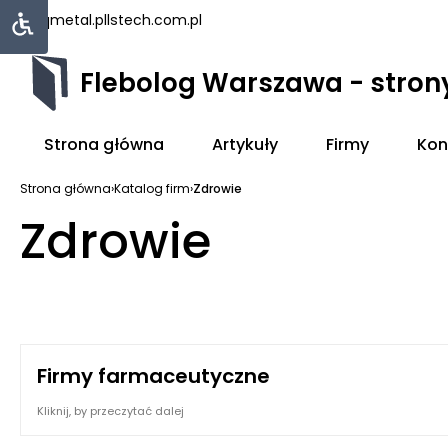
uniqmetal.pl
lstech.com.pl
Flebolog Warszawa - stro
Strona główna
Artykuły
Firmy
Kon
Strona główna
›
Katalog firm
›
Zdrowie
Zdrowie
Firmy farmaceutyczne
Kliknij, by przeczytać dalej