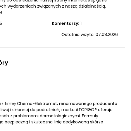
 do odwiedzenia naszej strony internetowej, gdzie
ych wydarzeniach związanych z naszą działalnością.
!
5
Komentarzy:
1
Ostatnia wizyta: 07.08.2026
óry
przez firmę Chema-Elektromet, renomowanego producenta
wej i skłonnej do podrażnień, marka ATOPIGO® oferuje
t osób z problemami dermatologicznymi. Formuły
ąc bezpieczną i skuteczną linię dedykowaną skórze