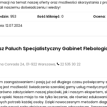
rmacji na temat naszej oferty oraz możliwości skorzystania z pr
fali naszemu doświadczeniu i wiedzy!
edzin:
953
Ilość kliknięć:
0
Ocena:
ia: 12.07.2024
sz Paluch Specjalistyczny Gabinet Flebologi
a Conrada 24, 01-922 Warszawa,
22 535 30 22
 zaangażowaniem i pasją już od długiego czasu poświęcamy si
 jest możliwość świadczenia szerokiej gamy usług medycznych,
zarówno założycielem naszej placówki, jak i naszym ekspertem, s
opieki. Nasza misja to nie tylko leczenie, ale również edukowa
nych potrzeb każdej osoby. Dzięki nowoczesnym metodom diag