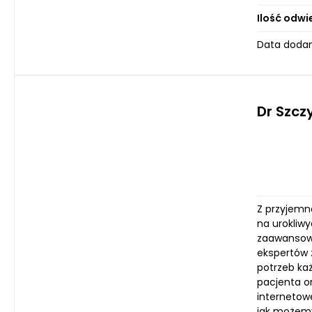
Ilość odwi
Data dodan
Dr Szcz
Z przyjemn
na urokliw
zaawansowa
ekspertów 
potrzeb każ
pacjenta o
internetowe
jak możemy