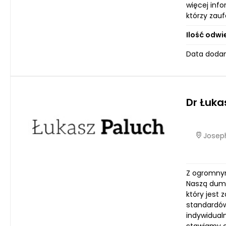
więcej info
którzy zau
Ilość odwi
Data dodan
Dr Łuka
Joseph
Z ogromnym
Naszą dumą
który jest 
standardów 
indywidual