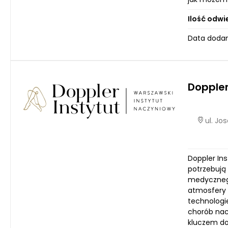
Ilość odwi
Data dodan
Doppler
ul. Jo
Doppler In
potrzebują
medycznego
atmosfery 
technologi
chorób nac
kluczem do