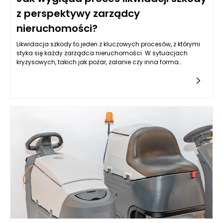
wyjścia.
z perspektywy zarządcy
nieruchomości?
Likwidacja szkody to jeden z kluczowych procesów, z którymi
styka się każdy zarządca nieruchomości. W sytuacjach
kryzysowych, takich jak pożar, zalanie czy inna forma
uszkodzenia nieruchomości, zarządca musi działać sprawnie
i zgodnie z obowiązującymi procedurami. Proces ten
obejmuje wiele etapów, które wymagają zarówno wiedzy
technicznej, jak i umiejętności interpersonalnych. Zarządzanie
nieruchomościami w kontekście likwidacji szkód wymaga
skrupulatności, elastyczności oraz znajomości
obowiązujących przepisów prawnych.