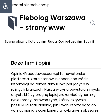
uniqmetal.pl
lstech.com.pl
Flebolog Warszawa
- strony www
Strona główna
›
Katalog firm
›
Usługi
›
Opinie
›
Baza firm i opinii
Baza firm i opinii
Opinie-Pracodawca.com.pl to nowatorska
platforma, która stanowi nieocenione źródło
informacji na temat firm funkcjonujących w
różnych branżach. Nasza witryna powstała z myślą
o tych, którzy pragną lepiej zrozumieć dynamikę
rynku pracy, zarówno tych, którzy aktywnie
poszukują zatrudnienia, jak i tych, którzy dążą do
wzmacniania swojej kariery w wybranym obszarze