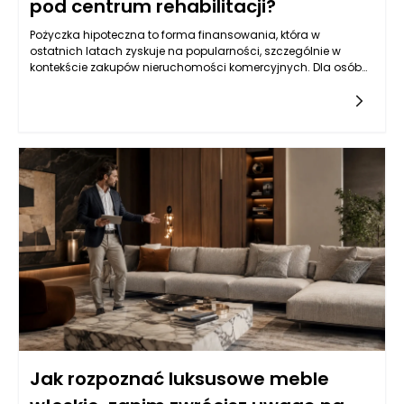
pod centrum rehabilitacji?
Pożyczka hipoteczna to forma finansowania, która w
ostatnich latach zyskuje na popularności, szczególnie w
kontekście zakupów nieruchomości komercyjnych. Dla osób
planujących utworzenie centrum rehabilitacji, posiadanie
odpowiedniej lokalizacji to kluczowy element sukcesu.
Pożyczka hipoteczna, jako produkt kredytowy zabezpieczony
na nieruchomości, oferuje często bardziej korzystne warunki
niż kredyty konsumpcyjne czy osobiste. Dzięki niższym stopom
procentowym i dłuższym okresom spłaty, pozwala na
pozyskanie znacznych sum pieniędzy, które można
przeznaczyć na zakup przestrzeni przystosowanej do
działalności rehabilitacyjnej. Warto zatem zastanowić się nad
możliwościami, jakie oferuje ten produkt dla przedsiębiorców z
branży zdrowotnej.
Jak rozpoznać luksusowe meble