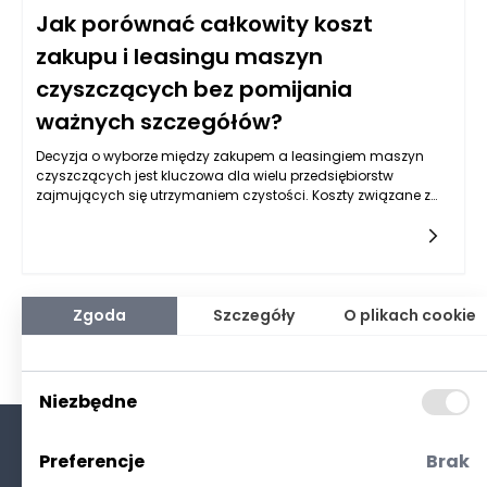
Jak porównać całkowity koszt
zakupu i leasingu maszyn
czyszczących bez pomijania
ważnych szczegółów?
Decyzja o wyborze między zakupem a leasingiem maszyn
czyszczących jest kluczowa dla wielu przedsiębiorstw
zajmujących się utrzymaniem czystości. Koszty związane z
tymi dwoma opcjami różnią się znacząco, a ich porównanie
wymaga uwzględnienia różnych aspektów finansowych oraz
operacyjnych. Wybór odpowiedniej opcji może mieć
długotrwałe konsekwencje dla płynności finansowej firmy
oraz jej zdolności do reagowania na zmieniające się warunki
rynkowe. Warto zatem dokładnie przeanalizować wszystkie
Zgoda
Szczegóły
O plikach cookie
koszty, zarówno bezpośrednie, jak i pośrednie, związane z
zakupem oraz leasingiem maszyn czyszczących.
Niezbędne
Preferencje
Brak
O nas
Kontakt