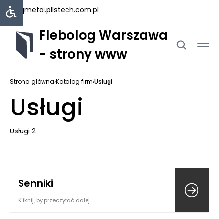
uniqmetal.pl
lstech.com.pl
Flebolog Warszawa
- strony www
Strona główna
›
Katalog firm
›
Usługi
Usługi
Usługi 2
Senniki
Kliknij, by przeczytać dalej