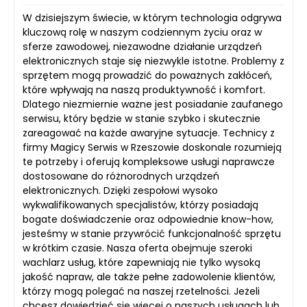
W dzisiejszym świecie, w którym technologia odgrywa
kluczową rolę w naszym codziennym życiu oraz w
sferze zawodowej, niezawodne działanie urządzeń
elektronicznych staje się niezwykle istotne. Problemy z
sprzętem mogą prowadzić do poważnych zakłóceń,
które wpływają na naszą produktywność i komfort.
Dlatego niezmiernie ważne jest posiadanie zaufanego
serwisu, który będzie w stanie szybko i skutecznie
zareagować na każde awaryjne sytuacje. Technicy z
firmy Magicy Serwis w Rzeszowie doskonale rozumieją
te potrzeby i oferują kompleksowe usługi naprawcze
dostosowane do różnorodnych urządzeń
elektronicznych. Dzięki zespołowi wysoko
wykwalifikowanych specjalistów, którzy posiadają
bogate doświadczenie oraz odpowiednie know-how,
jesteśmy w stanie przywrócić funkcjonalność sprzętu
w krótkim czasie. Nasza oferta obejmuje szeroki
wachlarz usług, które zapewniają nie tylko wysoką
jakość napraw, ale także pełne zadowolenie klientów,
którzy mogą polegać na naszej rzetelności. Jeżeli
chcesz dowiedzieć się więcej o naszych usługach lub