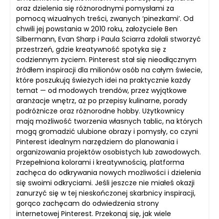
oraz dzielenia się różnorodnymi pomysłami za
pomocą wizualnych treści, zwanych ‘pinezkami’. Od
chwili jej powstania w 2010 roku, założyciele Ben
Silbermann, Evan Sharp i Paula Sciarra zdołali stworzyć
przestrzeń, gdzie kreatywność spotyka się z
codziennym życiem. Pinterest stał się nieodłącznym
źródłem inspiracji dla milionów osób na całym świecie,
które poszukują świeżych idei na praktycznie każdy
temat — od modowych trendów, przez wyjątkowe
aranżacje wnętrz, aż po przepisy kulinarne, porady
podróżnicze oraz różnorodne hobby. Użytkownicy
mają możliwość tworzenia własnych tablic, na których
mogą gromadzić ulubione obrazy i pomysły, co czyni
Pinterest idealnym narzędziem do planowania i
organizowania projektów osobistych lub zawodowych.
Przepełniona kolorami i kreatywnością, platforma
zachęca do odkrywania nowych możliwości i dzielenia
się swoimi odkryciami. Jeśli jeszcze nie miałeś okazji
zanurzyć się w tej nieskończonej skarbnicy inspiracji,
gorąco zachęcam do odwiedzenia strony
internetowej Pinterest. Przekonaj się, jak wiele