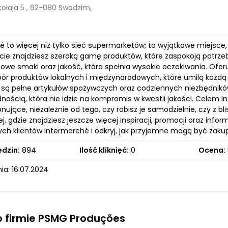
kołaja 5 , 62-080 Swadzim,
é to więcej niż tylko sieć supermarketów; to wyjątkowe miejsce
cie znajdziesz szeroką gamę produktów, które zaspokoją potrzeb
owe smaki oraz jakość, która spełnia wysokie oczekiwania. Oferu
ór produktów lokalnych i międzynarodowych, które umilą każdą 
i są pełne artykułów spożywczych oraz codziennych niezbędnikó
nością, która nie idzie na kompromis w kwestii jakości. Celem I
nujące, niezależnie od tego, czy robisz je samodzielnie, czy z b
j, gdzie znajdziesz jeszcze więcej inspiracji, promocji oraz info
ch klientów Intermarché i odkryj, jak przyjemne mogą być zaku
edzin:
894
Ilość kliknięć:
0
Ocena:
ia: 16.07.2024
o firmie PSMG Produções