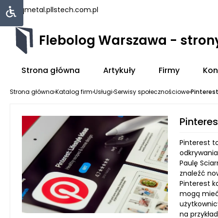
uniqmetal.pl
lstech.com.pl
Flebolog Warszawa - stro
Strona główna
Artykuły
Firmy
Kon
Strona główna
›
Katalog firm
›
Usługi
›
Serwisy społecznościowe
›
Pinteres
Pinteres
Pinterest t
odkrywania
Paulę Scia
znaleźć now
Pinterest k
mogą mieć f
użytkownic
na przykład