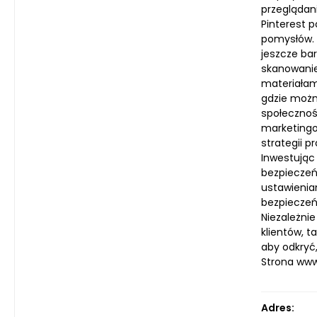
przeglądani
Pinterest 
pomysłów. 
jeszcze ba
skanowanie
materiałami
gdzie możn
społecznoś
marketingo
strategii 
Inwestując 
bezpieczeń
ustawienia
bezpieczeń
Niezależnie
klientów, 
aby odkryć,
Strona ww
Adres: