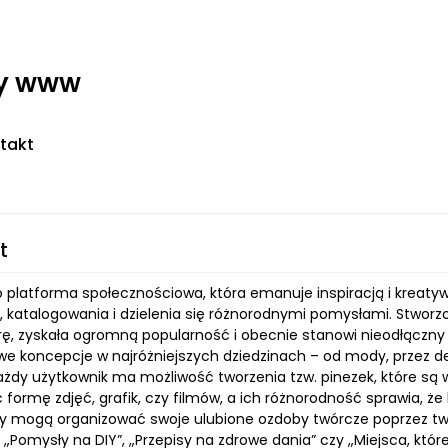
ny www
takt
t
t
o platforma społecznościowa, która emanuje inspiracją i kreatyw
, katalogowania i dzielenia się różnorodnymi pomysłami. Stworz
rrę, zyskała ogromną popularność i obecnie stanowi nieodłączny 
e koncepcje w najróżniejszych dziedzinach – od mody, przez deko
ażdy użytkownik ma możliwość tworzenia tzw. pinezek, które są w
ormę zdjęć, grafik, czy filmów, a ich różnorodność sprawia, że 
y mogą organizować swoje ulubione ozdoby twórcze poprzez tw
 „Pomysły na DIY”, „Przepisy na zdrowe dania” czy „Miejsca, któ