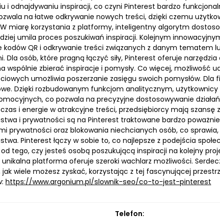
u i odnajdywaniu inspiracji, co czyni Pinterest bardzo funkcjo
pozwala na łatwe odkrywanie nowych treści, dzięki czemu użytk
W miarę korzystania z platformy, inteligentny algorytm dostos
rdziej umila proces poszukiwań inspiracji. Kolejnym innowacyjny
 kodów QR i odkrywanie treści związanych z danym tematem lub 
. Dla osób, które pragną łączyć siły, Pinterest oferuje narzędzi
a wspólnie zbierać inspiracje i pomysły. Co więcej, możliwość 
ciowych umożliwia poszerzanie zasięgu swoich pomysłów. Dla fir
we. Dzięki rozbudowanym funkcjom analitycznym, użytkownicy
promocyjnych, co pozwala na precyzyjne dostosowywanie działań
czas i energie w atrakcyjne treści, przedsiębiorcy mają szansę
stwa i prywatności są na Pinterest traktowane bardzo poważni
mi prywatności oraz blokowania niechcianych osób, co sprawia
stwa. Pinterest łączy w sobie to, co najlepsze z podejścia społ
 od tego, czy jesteś osobą poszukującą inspiracji na kolejny p
ta unikalna platforma oferuje szeroki wachlarz możliwości. Serd
 jak wiele możesz zyskać, korzystając z tej fascynującej przestrz
w:
https://www.argonium.pl/slownik-seo/co-to-jest-pinterest
Telefon: