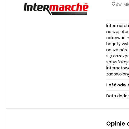
św. Mi
Intermarch
naszej ofer
odkrywać n
bogaty wyb
nasze półk
się oszczęd
satysfakcjo
internetowe
zadowolony
Ilość odwi
Data dodan
Opinie 