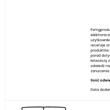
Psmgproduc
elektronicz
użytkownik
recenzje o
produktów i
porad doty
łatwością z
odwiedź na
zanurzenia 
Ilość odwi
Data dodan