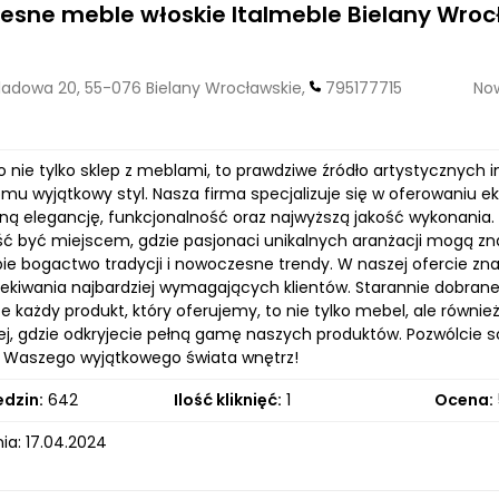
sne meble włoskie Italmeble Bielany Wroc
adowa 20, 55-076 Bielany Wrocławskie,
795177715
Now
o nie tylko sklep z meblami, to prawdziwe źródło artystycznych i
mu wyjątkowy styl. Nasza firma specjalizuje się w oferowaniu ek
tną elegancję, funkcjonalność oraz najwyższą jakość wykonania.
ć być miejscem, gdzie pasjonaci unikalnych aranżacji mogą zn
ie bogactwo tradycji i nowoczesne trendy. W naszej ofercie zna
zekiwania najbardziej wymagających klientów. Starannie dobrane 
że każdy produkt, który oferujemy, to nie tylko mebel, ale równi
j, gdzie odkryjecie pełną gamę naszych produktów. Pozwólcie sobi
ą Waszego wyjątkowego świata wnętrz!
edzin:
642
Ilość kliknięć:
1
Ocena:
ia: 17.04.2024