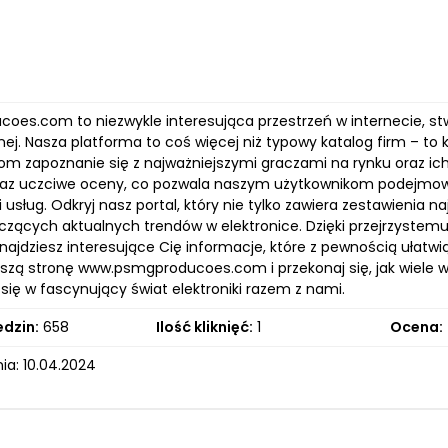
oes.com to niezwykle interesująca przestrzeń w internecie, s
nej. Nasza platforma to coś więcej niż typowy katalog firm – to
om zapoznanie się z najważniejszymi graczami na rynku oraz ich
raz uczciwe oceny, co pozwala naszym użytkownikom podejmo
 usług. Odkryj nasz portal, który nie tylko zawiera zestawienia 
czących aktualnych trendów w elektronice. Dzięki przejrzystem
najdziesz interesujące Cię informacje, które z pewnością ułatwią 
szą stronę www.psmgproducoes.com i przekonaj się, jak wiele 
się w fascynujący świat elektroniki razem z nami.
edzin:
658
Ilość kliknięć:
1
Ocena:
ia: 10.04.2024