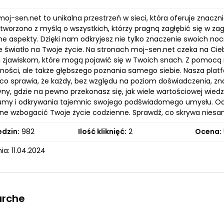
oj-sen.net to unikalna przestrzeń w sieci, która oferuje znacz
stworzono z myślą o wszystkich, którzy pragną zagłębić się w z
 aspekty. Dzięki nam odkryjesz nie tylko znaczenie swoich nocny
e światło na Twoje życie. Na stronach moj-sen.net czeka na C
zjawiskom, które mogą pojawić się w Twoich snach. Z pomocą na
ności, ale także głębszego poznania samego siebie. Nasza platf
co sprawia, że każdy, bez względu na poziom doświadczenia, zn
ryny, gdzie na pewno przekonasz się, jak wiele wartościowej wi
umy i odkrywania tajemnic swojego podświadomego umysłu. Odkr
ne wzbogacić Twoje życie codzienne. Sprawdź, co skrywa nies
edzin:
982
Ilość kliknięć:
2
Ocena:
a: 11.04.2024
arche