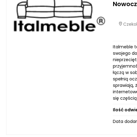
Nowocze
Czekol
Italmeble t
swojego do
nieprzecię
przyjemnoś
łączą w sob
spełnią oc
sprawiają, 
internetowe
się części
Ilość odwi
Data dodan