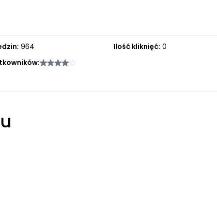
edzin:
964
Ilość kliknięć:
0
tkowników:
łu