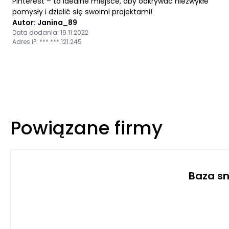
Pinterest – to idealne miejsce, aby odkrywać niezwykłe
pomysły i dzielić się swoimi projektami!
Autor: Janina_89
Data dodania: 19.11.2022
Adres IP: ***.***.121.245
Powiązane firmy
Baza sn