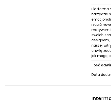
Platforma m
narzędzie 
emocjonalne
rzucić now
motywom i 
swoich sen
designem, 
naszej wit
chwilę zad
jak mogą o
Ilość odwi
Data dodani
Interm