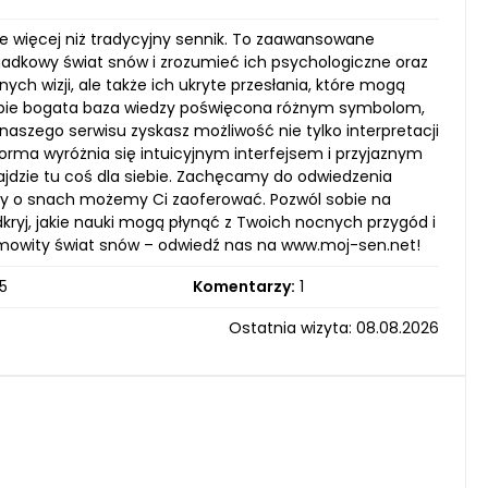
nie więcej niż tradycyjny sennik. To zaawansowane
agadkowy świat snów i zrozumieć ich psychologiczne oraz
ch wizji, ale także ich ukryte przesłania, które mogą
iebie bogata baza wiedzy poświęcona różnym symbolom,
szego serwisu zyskasz możliwość nie tylko interpretacji
orma wyróżnia się intuicyjnym interfejsem i przyjaznym
ajdzie tu coś dla siebie. Zachęcamy do odwiedzenia
edzy o snach możemy Ci zaoferować. Pozwól sobie na
yj, jakie nauki mogą płynąć z Twoich nocnych przygód i
amowity świat snów – odwiedź nas na www.moj-sen.net!
5
Komentarzy:
1
Ostatnia wizyta: 08.08.2026