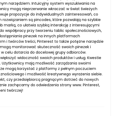
nalnym narzędziem. Intuicyjny system wyszukiwania na
ownicy mogą nieprzerwanie wkraczać w świat świeżych
owuje propozycje do indywidualnych zainteresowań, co
m rozwiązaniem są pincodes, które pozwalają na szybkie
marką, co ułatwia szybką interakcję z interesującymi
a do współpracy przy tworzeniu tablic społecznościowych,
udostępniania pinezek na innych platformach
m i twórców treści, Pinterest to także potężne narzędzie
 mogą monitorować skuteczność swoich pinezek i
 w celu dotarcia do docelowej grupy odbiorców.
 zwiększyć widoczność swoich produktów i usług. Kwestie
e. Użytkownicy mają możliwość zarządzania swoimi
, że mogą korzystać z platformy z pełnym poczuciem
ecznościowego i możliwość kreatywnego wyrażenia siebie.
rojekt, czy przedsiębiorcą pragnącym dotrzeć do nowych
ecznie zachęcamy do odwiedzenia strony www. Pinterest,
eni twórczej!