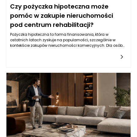
Czy pożyczka hipoteczna może
pomóc w zakupie nieruchomości
pod centrum rehabilitacji?
Pożyczka hipoteczna to forma finansowania, która w
ostatnich latach zyskuje na popularności, szczególnie w
kontekście zakupów nieruchomości komercyjnych. Dla osób
planujących utworzenie centrum rehabilitacji, posiadanie
odpowiedniej lokalizacji to kluczowy element sukcesu.
Pożyczka hipoteczna, jako produkt kredytowy zabezpieczony
na nieruchomości, oferuje często bardziej korzystne warunki
niż kredyty konsumpcyjne czy osobiste. Dzięki niższym stopom
procentowym i dłuższym okresom spłaty, pozwala na
pozyskanie znacznych sum pieniędzy, które można
przeznaczyć na zakup przestrzeni przystosowanej do
działalności rehabilitacyjnej. Warto zatem zastanowić się nad
możliwościami, jakie oferuje ten produkt dla przedsiębiorców z
branży zdrowotnej.