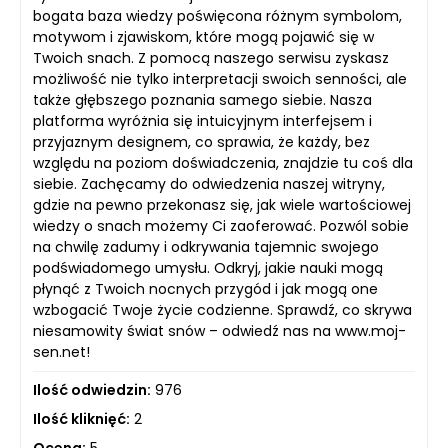
bogata baza wiedzy poświęcona różnym symbolom,
motywom i zjawiskom, które mogą pojawić się w
Twoich snach. Z pomocą naszego serwisu zyskasz
możliwość nie tylko interpretacji swoich senności, ale
także głębszego poznania samego siebie. Nasza
platforma wyróżnia się intuicyjnym interfejsem i
przyjaznym designem, co sprawia, że każdy, bez
względu na poziom doświadczenia, znajdzie tu coś dla
siebie. Zachęcamy do odwiedzenia naszej witryny,
gdzie na pewno przekonasz się, jak wiele wartościowej
wiedzy o snach możemy Ci zaoferować. Pozwól sobie
na chwilę zadumy i odkrywania tajemnic swojego
podświadomego umysłu. Odkryj, jakie nauki mogą
płynąć z Twoich nocnych przygód i jak mogą one
wzbogacić Twoje życie codzienne. Sprawdź, co skrywa
niesamowity świat snów – odwiedź nas na www.moj-
sen.net!
Ilość odwiedzin:
976
Ilość kliknięć:
2
Ocena:
5