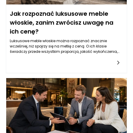
Jak rozpoznać luksusowe meble
włoskie, zanim zwrócisz uwagę na
ich cenę?
Luksusowe meble włoskie można rozpoznać znacznie
wcześniej, niż spojrzy się na metkę z ceną. O ich klasie
świadczy przede wszystkim proporcja, jakość wykończenia,
sposób łączenia materiałów, stabilność konstrukcji oraz
ogólne wrażenie dopracowania, którego nie da się łatwo
zastąpić samym efektem wizualnym. Cena może być
ważnym sygnałem, ale nie powinna być jedynym
argumentem, ponieważ drogi mebel nie zawsze oznacza
produkt rzeczywiście premium. Warto najpierw ocenić, czy
dany model wygląda spójnie z każdej strony, czy detale są
wykonane starannie, czy zastosowane materiały mają
szlachetną fakturę i czy projekt nie opiera się wyłącznie na
chwilowej modzie. Luksusowe meble włoskie zwykle wyróżniają
się spokojną elegancją, nawet wtedy, gdy mają mocniejszą
formę lub bardziej dekoracyjny charakter. Nie sprawiają
wrażenia przypadkowego przepychu, lecz dobrze
przemyślanego projektu, w którym każdy element ma swoje
uzasadnienie. Istotne jest także to, jak mebel zachowuje się w