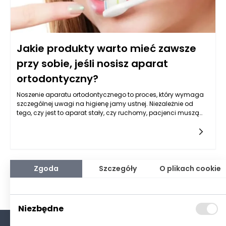
przynieść znaczący zysk przy sprzedaży, co dodatkowo
potęguje opłacalność zakupu finansowanego za pomocą
pożyczki hipotecznej.
Jakie produkty warto mieć zawsze
przy sobie, jeśli nosisz aparat
ortodontyczny?
Noszenie aparatu ortodontycznego to proces, który wymaga
szczególnej uwagi na higienę jamy ustnej. Niezależnie od
tego, czy jest to aparat stały, czy ruchomy, pacjenci muszą
zadbać o to, aby ich zęby i dziąsła były zdrowe przez cały
okres leczenia ortodontycznego. Ważne jest, aby nie tylko
regularnie sięgać po produkty do higieny jamy ustnej w
domu, ale także mieć je zawsze pod ręką w ciągu dnia. Jakie
produkty warto mieć zawsze przy sobie, jeśli nosisz aparat
ortodontyczny, by zapewnić sobie maksymalny komfort i
Zgoda
Szczegóły
O plikach cookie
zdrowie jamy ustnej?
Niezbędne