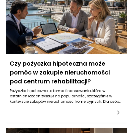
Czy pożyczka hipoteczna może
pomóc w zakupie nieruchomości
pod centrum rehabilitacji?
Pożyczka hipoteczna to forma finansowania, która w
ostatnich latach zyskuje na popularności, szczególnie w
kontekście zakupów nieruchomości komercyjnych. Dla osób
planujących utworzenie centrum rehabilitacji, posiadanie
odpowiedniej lokalizacji to kluczowy element sukcesu.
Pożyczka hipoteczna, jako produkt kredytowy zabezpieczony
na nieruchomości, oferuje często bardziej korzystne warunki
niż kredyty konsumpcyjne czy osobiste. Dzięki niższym stopom