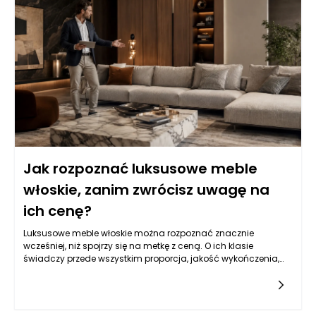
procentowym i dłuższym okresom spłaty, pozwala na
pozyskanie znacznych sum pieniędzy, które można
przeznaczyć na zakup przestrzeni przystosowanej do
działalności rehabilitacyjnej. Warto zatem zastanowić się nad
możliwościami, jakie oferuje ten produkt dla przedsiębiorców z
branży zdrowotnej.
Jak rozpoznać luksusowe meble
włoskie, zanim zwrócisz uwagę na
ich cenę?
Luksusowe meble włoskie można rozpoznać znacznie
wcześniej, niż spojrzy się na metkę z ceną. O ich klasie
świadczy przede wszystkim proporcja, jakość wykończenia,
sposób łączenia materiałów, stabilność konstrukcji oraz
ogólne wrażenie dopracowania, którego nie da się łatwo
zastąpić samym efektem wizualnym. Cena może być
ważnym sygnałem, ale nie powinna być jedynym