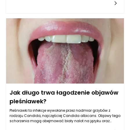
przestrzeni. Kluczem do osiągnięcia tego balansu jest
inteligentne projektowanie, które łączy w sobie przemyślane
rozwiązania, odpowiednie materiały i estetyczne formy.
Pojemność mebli łazienkowych, ich układ oraz kolorystyka
mają ogromne znaczenie w małych łazienkach, gdzie każdy
detal może wpłynąć na postrzeganą przestronność wnętrza.
Jak długo trwa łagodzenie objawów
pleśniawek?
Pleśniawki to infekcje wywołane przez nadmiar grzybów z
rodzaju Candida, najczęściej Candida albicans. Objawy tego
schorzenia mogą obejmować biały nalot na języku oraz
wewnętrznej stronie policzków, ból podczas jedzenia czy