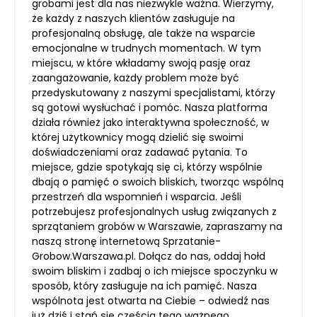
grobami jest dla nas niezwykle ważna. Wierzymy,
że każdy z naszych klientów zasługuje na
profesjonalną obsługę, ale także na wsparcie
emocjonalne w trudnych momentach. W tym
miejscu, w które wkładamy swoją pasję oraz
zaangażowanie, każdy problem może być
przedyskutowany z naszymi specjalistami, którzy
są gotowi wysłuchać i pomóc. Nasza platforma
działa również jako interaktywna społeczność, w
której użytkownicy mogą dzielić się swoimi
doświadczeniami oraz zadawać pytania. To
miejsce, gdzie spotykają się ci, którzy wspólnie
dbają o pamięć o swoich bliskich, tworząc wspólną
przestrzeń dla wspomnień i wsparcia. Jeśli
potrzebujesz profesjonalnych usług związanych z
sprzątaniem grobów w Warszawie, zapraszamy na
naszą stronę internetową Sprzatanie-
Grobow.Warszawa.pl. Dołącz do nas, oddaj hołd
swoim bliskim i zadbaj o ich miejsce spoczynku w
sposób, który zasługuje na ich pamięć. Nasza
wspólnota jest otwarta na Ciebie – odwiedź nas
już dziś i stań się częścią tego ważnego