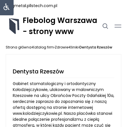
uniqmetal.pl
lstech.com.pl
Flebolog Warszawa
- strony www
Strona główna
›
Katalog firm
›
Zdrowie
›
Kliniki
›
Dentysta Rzeszów
Dentysta Rzeszów
Gabinet stomatologiczny i ortodontyczny
Kołodziejczykowie, ulokowany w malowniczym
Rzeszowie na ulicy Obrońców Poczty Gdańskiej 10a,
serdecznie zaprasza do zapoznania się z naszą
ofertą dostępną na stronie internetowej
www.kolodziejczykowie.pl. Nasza placówka stanowi
idealne połączenie profesjonalizmu z ciepłą
atmosferą, w której każdy pacjent może czuć się