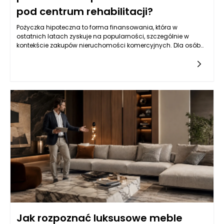
pod centrum rehabilitacji?
Pożyczka hipoteczna to forma finansowania, która w
ostatnich latach zyskuje na popularności, szczególnie w
kontekście zakupów nieruchomości komercyjnych. Dla osób
planujących utworzenie centrum rehabilitacji, posiadanie
odpowiedniej lokalizacji to kluczowy element sukcesu.
Pożyczka hipoteczna, jako produkt kredytowy zabezpieczony
na nieruchomości, oferuje często bardziej korzystne warunki
niż kredyty konsumpcyjne czy osobiste. Dzięki niższym stopom
procentowym i dłuższym okresom spłaty, pozwala na
pozyskanie znacznych sum pieniędzy, które można
przeznaczyć na zakup przestrzeni przystosowanej do
działalności rehabilitacyjnej. Warto zatem zastanowić się nad
możliwościami, jakie oferuje ten produkt dla przedsiębiorców z
branży zdrowotnej.
Jak rozpoznać luksusowe meble