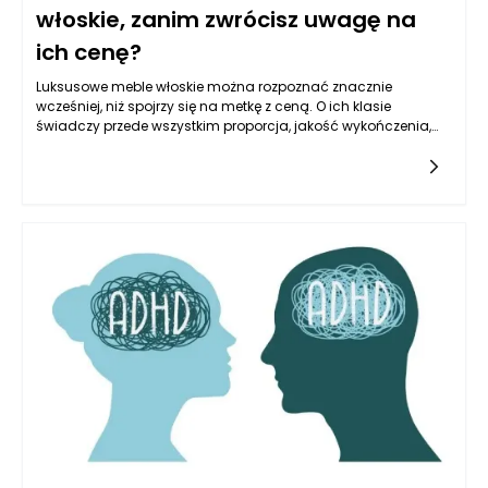
włoskie, zanim zwrócisz uwagę na
ich cenę?
Luksusowe meble włoskie można rozpoznać znacznie
wcześniej, niż spojrzy się na metkę z ceną. O ich klasie
świadczy przede wszystkim proporcja, jakość wykończenia,
sposób łączenia materiałów, stabilność konstrukcji oraz
ogólne wrażenie dopracowania, którego nie da się łatwo
zastąpić samym efektem wizualnym. Cena może być
ważnym sygnałem, ale nie powinna być jedynym
argumentem, ponieważ drogi mebel nie zawsze oznacza
produkt rzeczywiście premium. Warto najpierw ocenić, czy
dany model wygląda spójnie z każdej strony, czy detale są
wykonane starannie, czy zastosowane materiały mają
szlachetną fakturę i czy projekt nie opiera się wyłącznie na
chwilowej modzie. Luksusowe meble włoskie zwykle wyróżniają
się spokojną elegancją, nawet wtedy, gdy mają mocniejszą
formę lub bardziej dekoracyjny charakter. Nie sprawiają
wrażenia przypadkowego przepychu, lecz dobrze
przemyślanego projektu, w którym każdy element ma swoje
uzasadnienie. Istotne jest także to, jak mebel zachowuje się w
kontakcie z użytkownikiem: czy sofa jest wygodna, czy krzesło
zapewnia stabilne podparcie, czy stół ma odpowiednią
konstrukcję, a komoda działa płynnie i cicho. Dopiero po takiej