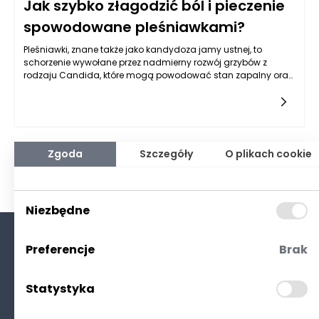
Jak szybko złagodzić ból i pieczenie
spowodowane pleśniawkami?
Pleśniawki, znane także jako kandydoza jamy ustnej, to
schorzenie wywołane przez nadmierny rozwój grzybów z
rodzaju Candida, które mogą powodować stan zapalny oraz
dyskomfort w jamie ustnej. Ból i pieczenie związane z
pleśniawkami są często nieprzyjemne i mogą znacząco
wpływać na codzienne funkcjonowanie osób dotkniętych tym
problemem. Pojawiające się owrzodzenia i białe plamy w
jamie ustnej mogą być alarmujące i niewygodne, prowadząc
do trudności w jedzeniu i piciu. Właściwe rozpoznanie oraz
Zgoda
Szczegóły
O plikach cookie
szybkie działanie są kluczowe, aby złagodzić te dolegliwości.
Niezbędne
Preferencje
Brak
O nas
Kontakt
Statystyka
Polityka prywatności
(RODO. Cookies)