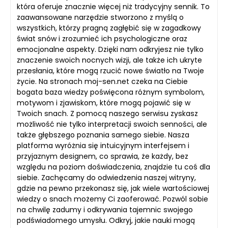
która oferuje znacznie więcej niż tradycyjny sennik. To
zaawansowane narzędzie stworzono z myślą o
wszystkich, którzy pragną zagłębić się w zagadkowy
świat snów i zrozumieć ich psychologiczne oraz
emocjonalne aspekty. Dzięki nam odkryjesz nie tylko
znaczenie swoich nocnych wizji, ale także ich ukryte
przesłania, które mogą rzucić nowe światło na Twoje
życie. Na stronach moj-sen.net czeka na Ciebie
bogata baza wiedzy poświęcona różnym symbolom,
motywom i zjawiskom, które mogą pojawić się w
Twoich snach. Z pomocą naszego serwisu zyskasz
możliwość nie tylko interpretacji swoich senności, ale
także głębszego poznania samego siebie. Nasza
platforma wyróżnia się intuicyjnym interfejsem i
przyjaznym designem, co sprawia, że każdy, bez
względu na poziom doświadczenia, znajdzie tu coś dla
siebie. Zachęcamy do odwiedzenia naszej witryny,
gdzie na pewno przekonasz się, jak wiele wartościowej
wiedzy o snach możemy Ci zaoferować. Pozwól sobie
na chwilę zadumy i odkrywania tajemnic swojego
podświadomego umysłu. Odkryj, jakie nauki mogą