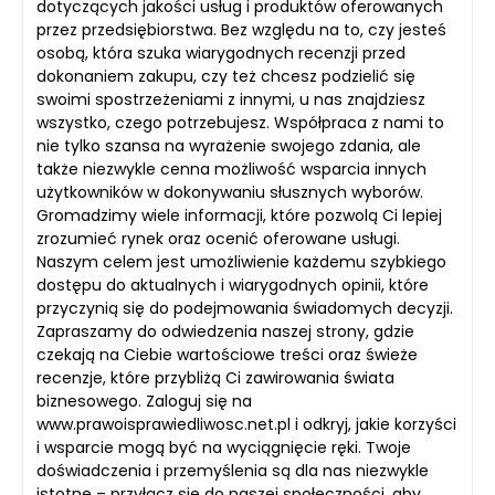
dotyczących jakości usług i produktów oferowanych
przez przedsiębiorstwa. Bez względu na to, czy jesteś
osobą, która szuka wiarygodnych recenzji przed
dokonaniem zakupu, czy też chcesz podzielić się
swoimi spostrzeżeniami z innymi, u nas znajdziesz
wszystko, czego potrzebujesz. Współpraca z nami to
nie tylko szansa na wyrażenie swojego zdania, ale
także niezwykle cenna możliwość wsparcia innych
użytkowników w dokonywaniu słusznych wyborów.
Gromadzimy wiele informacji, które pozwolą Ci lepiej
zrozumieć rynek oraz ocenić oferowane usługi.
Naszym celem jest umożliwienie każdemu szybkiego
dostępu do aktualnych i wiarygodnych opinii, które
przyczynią się do podejmowania świadomych decyzji.
Zapraszamy do odwiedzenia naszej strony, gdzie
czekają na Ciebie wartościowe treści oraz świeże
recenzje, które przybliżą Ci zawirowania świata
biznesowego. Zaloguj się na
www.prawoisprawiedliwosc.net.pl i odkryj, jakie korzyści
i wsparcie mogą być na wyciągnięcie ręki. Twoje
doświadczenia i przemyślenia są dla nas niezwykle
istotne – przyłącz się do naszej społeczności, aby