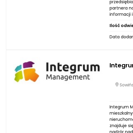
przedsiębi
partnera n
informacji
Ilość odwi
Data dodan
Integr
Sowińs
Integrum M
mieszkalny
nieruchomo
znajduje s
nadzór nad