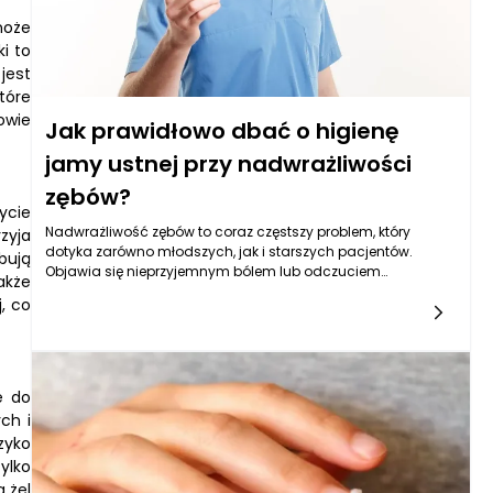
może
i to
jest
tóre
owie
Jak prawidłowo dbać o higienę
jamy ustnej przy nadwrażliwości
zębów?
ycie
Nadwrażliwość zębów to coraz częstszy problem, który
zyja
dotyka zarówno młodszych, jak i starszych pacjentów.
bują
Objawia się nieprzyjemnym bólem lub odczuciem
akże
dyskomfortu w momencie kontaktu zębów z bodźcami
, co
termicznymi, smakowymi czy mechanicznymi, takimi jak
zimne lub gorące napoje, słodkie potrawy czy kwaśne soki.
Często nawet szczotkowanie zębów może stać się źródłem
przykrych doznań. Dlatego kluczowa staje się codzienna,
odpowiednia higiena jamy ustnej, wspierana przez właściwie
ę do
dobrane produkty, w tym żel na nadwrażliwość zębów, który
ch i
przynosi ulgę i poprawia jakość życia. Systematyczne
zyko
stosowanie takich preparatów, połączone z dobrymi
ylko
nawykami higienicznymi (zobacz
 żel
więcej: https://www.klinika-flebologii-