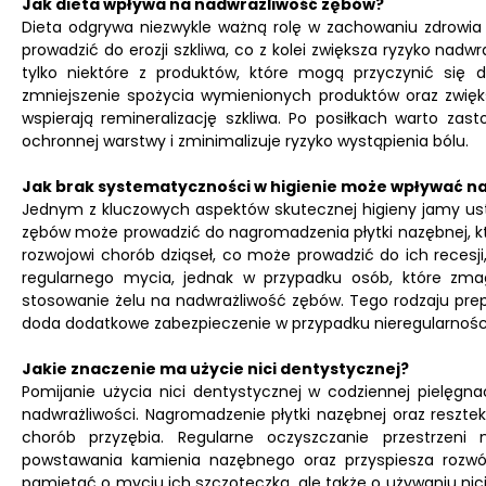
Jak dieta wpływa na nadwrażliwość zębów?
Dieta odgrywa niezwykle ważną rolę w zachowaniu zdrowia
prowadzić do erozji szkliwa, co z kolei zwiększa ryzyko nadw
tylko niektóre z produktów, które mogą przyczynić się
zmniejszenie spożycia wymienionych produktów oraz zwięk
wspierają remineralizację szkliwa. Po posiłkach warto z
ochronnej warstwy i zminimalizuje ryzyko wystąpienia bólu.
Jak brak systematyczności w higienie może wpływać n
Jednym z kluczowych aspektów skutecznej higieny jamy ust
zębów może prowadzić do nagromadzenia płytki nazębnej, kt
rozwojowi chorób dziąseł, co może prowadzić do ich recesji
regularnego mycia, jednak w przypadku osób, które zm
stosowanie żelu na nadwrażliwość zębów. Tego rodzaju pre
doda dodatkowe zabezpieczenie w przypadku nieregularnośc
Jakie znaczenie ma użycie nici dentystycznej?
Pomijanie użycia nici dentystycznej w codziennej pielęg
nadwrażliwości. Nagromadzenie płytki nazębnej oraz reszt
chorób przyzębia. Regularne oczyszczanie przestrzeni 
powstawania kamienia nazębnego oraz przyspiesza rozwój
pamiętać o myciu ich szczoteczką, ale także o używaniu nic