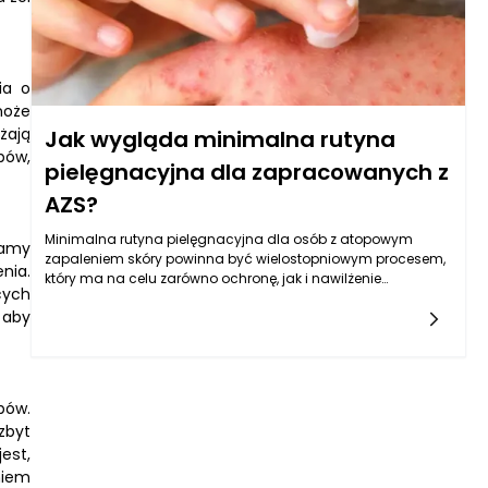
doppler.warszawa.pl/poradnik/zeby-nadwrazliwe-na-
cieplo-jak-je-pielegnowac), stanowi fundament skutecznej
walki z nadwrażliwością.
ia o
może
żają
Jak wygląda minimalna rutyna
bów,
pielęgnacyjna dla zapracowanych z
AZS?
Minimalna rutyna pielęgnacyjna dla osób z atopowym
jamy
zapaleniem skóry powinna być wielostopniowym procesem,
nia.
który ma na celu zarówno ochronę, jak i nawilżenie
cych
skóry. Jest to szczególnie ważne dla zapracowanych osób,
 aby
które nie mają wiele czasu, aby poświęcić na skomplikowane
procedury pielęgnacyjne. Zamiast tego, kluczowe będzie
połączenie najważniejszych kroków w prostą i efektywną
rutynę. Po pierwsze, warto postawić na oczyszczanie, które
przy użyciu delikatnych, hipoalergicznych preparatów
bów.
pomoże usunąć zanieczyszczenia i nadmiar sebum, nie
zbyt
wywołując przy tym podrażnień. Należy unikać mydeł z
est,
agresywnymi substancjami czyszczącymi, które mogą
dodatkowo osłabić barierę hydrolipidową skóry.
niem