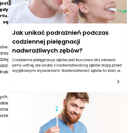
jest
łędy
rtu.
e są
Jak unikać podrażnień podczas
codziennej pielęgnacji
bów.
nadwrażliwych zębów?
ania
ziej
Codzienna pielęgnacja zębów jest kluczowa dla zdrowia
dzić
jamy ustnej, ale osoby z nadwrażliwością zębów stają przed
wyjątkowymi wyzwaniami. Nadwrażliwość zębów to stan, w
dnak
którym zęby reagują bólem na różne bodźce, takie jak zimno,
ciepło, słodkie lub kwaśne. Dlatego tak istotne jest, aby
podczas codziennych rytuałów nie tylko dbać o higienę, ale
także unikać podrażnień, które mogą prowadzić do
ych.
dyskomfortu. W tym kontekście warto zwrócić uwagę na
akie
skuteczne i delikatne metody pielęgnacji, które pomogą
zminimalizować ryzyko wystąpienia nieprzyjemnych
otne
objawów.
może