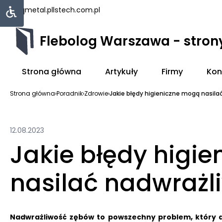
uniqmetal.pl
lstech.com.pl
Flebolog Warszawa - stro
Strona główna
Artykuły
Firmy
Kon
Strona główna
›
Poradnik
›
Zdrowie
›
Jakie błędy higieniczne mogą nasilać
12.08.2023
Jakie błędy higi
nasilać nadwrażl
Nadwrażliwość zębów to powszechny problem, który d