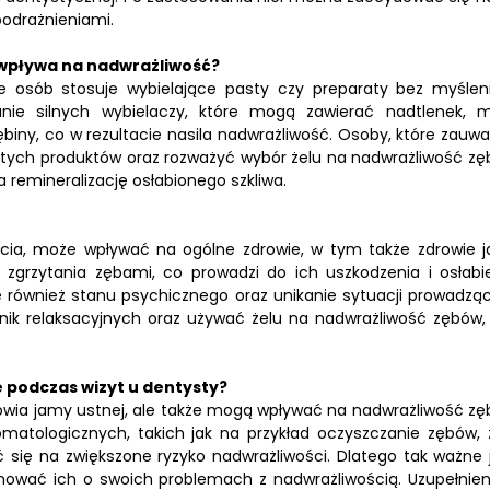
odrażnieniami.
wpływa na nadwrażliwość?
le osób stosuje wybielające pasty czy preparaty bez myślen
nie silnych wybielaczy, które mogą zawierać nadtlenek, 
biny, co w rezultacie nasila nadwrażliwość. Osoby, które zauwa
 tych produktów oraz rozważyć wybór żelu na nadwrażliwość zę
a remineralizację osłabionego szkliwa.
ycia, może wpływać na ogólne zdrowie, w tym także zdrowie 
zgrzytania zębami, co prowadzi do ich uszkodzenia i osłabie
e również stanu psychicznego oraz unikanie sytuacji prowadzą
nik relaksacyjnych oraz używać żelu na nadwrażliwość zębów,
 podczas wizyt u dentysty?
rowia jamy ustnej, ale także mogą wpływać na nadwrażliwość zę
atologicznych, takich jak na przykład oczyszczanie zębów, 
ć się na zwiększone ryzyko nadwrażliwości. Dlatego tak ważne j
rmować ich o swoich problemach z nadwrażliwością. Uzupełnie