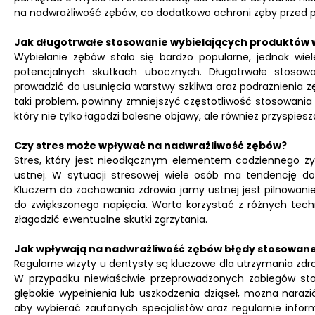
na nadwrażliwość zębów, co dodatkowo ochroni zęby przed p
Jak długotrwałe stosowanie wybielających produktów 
Wybielanie zębów stało się bardzo popularne, jednak wie
potencjalnych skutkach ubocznych. Długotrwałe stosowa
prowadzić do usunięcia warstwy szkliwa oraz podrażnienia zę
taki problem, powinny zmniejszyć częstotliwość stosowania
który nie tylko łagodzi bolesne objawy, ale również przyspiesz
Czy stres może wpływać na nadwrażliwość zębów?
Stres, który jest nieodłącznym elementem codziennego ż
ustnej. W sytuacji stresowej wiele osób ma tendencję do 
Kluczem do zachowania zdrowia jamy ustnej jest pilnowani
do zwiększonego napięcia. Warto korzystać z różnych tech
złagodzić ewentualne skutki zgrzytania.
Jak wpływają na nadwrażliwość zębów błędy stosowane
Regularne wizyty u dentysty są kluczowe dla utrzymania zd
W przypadku niewłaściwie przeprowadzonych zabiegów stom
głębokie wypełnienia lub uszkodzenia dziąseł, można narazi
aby wybierać zaufanych specjalistów oraz regularnie info