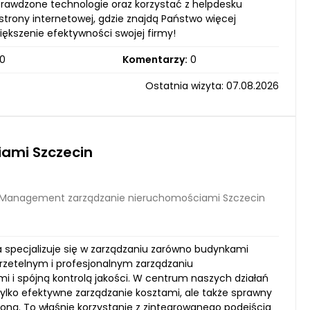
rawdzone technologie oraz korzystać z helpdesku
rony internetowej, gdzie znajdą Państwo więcej
ększenie efektywności swojej firmy!
0
Komentarzy:
0
Ostatnia wizyta: 07.08.2026
ami Szczecin
 Management zarządzanie nieruchomościami Szczecin
a specjalizuje się w zarządzaniu zarówno budynkami
 rzetelnym i profesjonalnym zarządzaniu
i i spójną kontrolą jakości. W centrum naszych działań
tylko efektywne zarządzanie kosztami, ale także sprawny
ną. To właśnie korzystanie z zintegrowanego podejścia