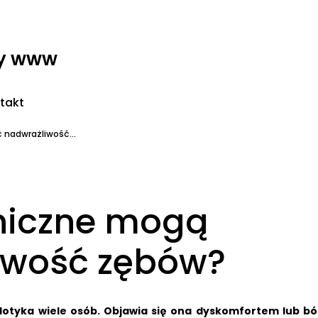
ny www
takt
 nadwrażliwość...
eniczne mogą
iwość zębów?
otyka wiele osób.
Objawia się ona dyskomfortem lub b