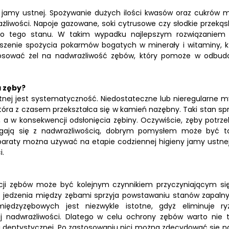
 jamy ustnej. Spożywanie dużych ilości kwasów oraz cukrów 
rażliwości. Napoje gazowane, soki cytrusowe czy słodkie przekąsk
 do tego stanu. W takim wypadku najlepszym rozwiązaniem 
szenie spożycia pokarmów bogatych w minerały i witaminy, k
astosować żel na nadwrażliwość zębów, który pomoże w odbud
a zęby?
nej jest systematyczność. Niedostateczne lub nieregularne m
óra z czasem przekształca się w kamień nazębny. Taki stan spr
, a w konsekwencji odsłonięcia zębiny. Oczywiście, zęby potrze
agają się z nadwrażliwością, dobrym pomysłem może być t
paraty można używać na etapie codziennej higieny jamy ustnej
i.
nacji zębów może być kolejnym czynnikiem przyczyniającym si
ek jedzenia między zębami sprzyja powstawaniu stanów zapalny
międzyzębowych jest niezwykle istotne, gdyż eliminuje ry
 nadwrażliwości. Dlatego w celu ochrony zębów warto nie t
i dentystycznej. Po zastosowaniu nici można zdecydować się na