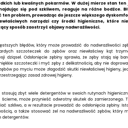
odkich lub kwaśnych pokarmów.
W dużej mierze stan ten 
znajdując się pod szkliwem, reaguje na różne bodźce. B
ać ten problem, prowadząc do jeszcze większego dyskomfo
właściwych narzędzi czy środki higieniczne, które ni
ący sposób zaostrzyć objawy nadwrażliwości.
ęstszych błędów, który może prowadzić do nadwrażliwości zę
ardych szczoteczek do zębów oraz niewłaściwy kąt trzym
i dziąseł. Odsłonięcie zębiny sprawia, że zęby stają się bard
iękkie szczoteczki i myć zęby z delikatnością, aby nie doprowa
 zębów po myciu może złagodzić skutki niewłaściwej higieny, je
przestrzegając zasad zdrowej higieny.
, stosują zbyt wiele detergentów w swoich rutynach higieniczn
e ścierne, może przynieść odwrotny skutek do zamierzonego. T
ać szkliwo, a w rezultacie prowadzić do odsłonięcia zębiny. Ist
ością, a także stosować żel na nadwrażliwość zębów, który 
h detergentów.