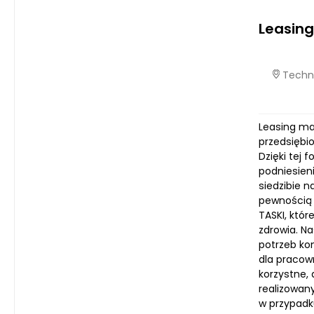
Leasin
Techno
Leasing ma
przedsiębi
Dzięki tej
podniesien
siedzibie n
pewnością 
TASKI, któr
zdrowia. N
potrzeb ko
dla pracow
korzystne,
realizowan
w przypadku