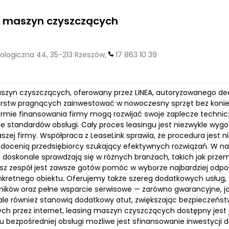
g maszyn czyszczących
logiczna 44, 35-213 Rzeszów,
17 863 10 39
szyn czyszczących, oferowany przez LINEA, autoryzowanego deale
orstw pragnących zainwestować w nowoczesny sprzęt bez koni
 formie finansowania firmy mogą rozwijać swoje zaplecze technic
ie standardów obsługi. Cały proces leasingu jest niezwykle wygo
aszej firmy. Współpraca z LeaseLink sprawia, że procedura jest nie
docenią przedsiębiorcy szukający efektywnych rozwiązań. W nas
e doskonale sprawdzają się w różnych branżach, takich jak prze
asz zespół jest zawsze gotów pomóc w wyborze najbardziej od
nkretnego obiektu. Oferujemy także szereg dodatkowych usług, ta
ników oraz pełne wsparcie serwisowe — zarówno gwarancyjne, jak
 ale również stanowią dodatkowy atut, zwiększając bezpieczeńs
ych przez internet, leasing maszyn czyszczących dostępny jest j
 bezpośredniej obsługi możliwe jest sfinansowanie inwestycji do