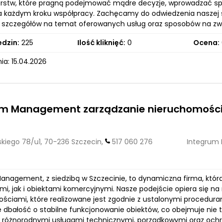
orstw, które pragną podejmować mądre decyzje, wprowadzać sp
a każdym kroku współpracy. Zachęcamy do odwiedzenia naszej st
 i szczegółów na temat oferowanych usług oraz sposobów na zwi
edzin:
225
Ilość kliknięć:
0
Ocena:
ia: 15.04.2026
um Management zarządzanie nieruchomości
kiego 78/u1, 70-236 Szczecin,
517 060 276
Integrum
anagement, z siedzibą w Szczecinie, to dynamiczna firma, któr
mi, jak i obiektami komercyjnymi. Nasze podejście opiera się na
ściami, które realizowane jest zgodnie z ustalonymi proceduram
ię dbałość o stabilne funkcjonowanie obiektów, co obejmuje nie 
 różnorodnymi usługami technicznymi, porządkowymi oraz ochro