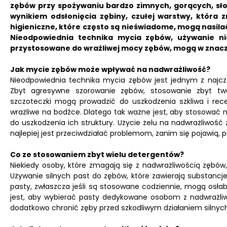
zębów przy spożywaniu bardzo zimnych, gorących, sł
wynikiem odsłonięcia zębiny, czułej warstwy, która 
higieniczne, które często są nieświadome, mogą nasil
Nieodpowiednia technika mycia zębów, używanie nie
przystosowane do wrażliwej mocy zębów, mogą w znacz
Jak mycie zębów może wpływać na nadwrażliwość?
Nieodpowiednia technika mycia zębów jest jednym z najcz
Zbyt agresywne szorowanie zębów, stosowanie zbyt tw
szczoteczki mogą prowadzić do uszkodzenia szkliwa i recesj
wrażliwe na bodźce. Dlatego tak ważne jest, aby stosować m
do uszkodzenia ich struktury. Użycie żelu na nadwrażliwość
najlepiej jest przeciwdziałać problemom, zanim się pojawią, 
Co ze stosowaniem zbyt wielu detergentów?
Niekiedy osoby, które zmagają się z nadwrażliwością zębów
Używanie silnych past do zębów, które zawierają substancj
pasty, zwłaszcza jeśli są stosowane codziennie, mogą osłabi
jest, aby wybierać pasty dedykowane osobom z nadwrażliw
dodatkowo chronić zęby przed szkodliwym działaniem silnyc