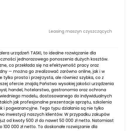
Leasing maszyn czyszczących
ra urządzeń TASKI, to idealne rozwiązanie dla
eczności jednorazowego ponoszenia dużych kosztów.
zne, co przekłada się na efektywność pracy oraz
dny — można go zrealizować zarówno online, jak i w
 tylko prosta i przejrzysta, ale również szybka, co z
zej ofercie znajdą Państwo wysokiej jakości urządzenia
mysł, handel, hotelarstwo, gastronomia oraz ochrona
powiedniego modelu, dostosowanego do indywidualnych
kich jak profesjonalne prezentacje sprzętu, szkolenia
 i pogwarancyjne. Tego typu działania są nie tylko
two inwestycji naszych klientów. W przypadku zakupów
uż od kwoty 500 zł do nawet 50 000 zł netto. Natomiast
 100 000 zł netto. To doskonałe rozwiązanie dla