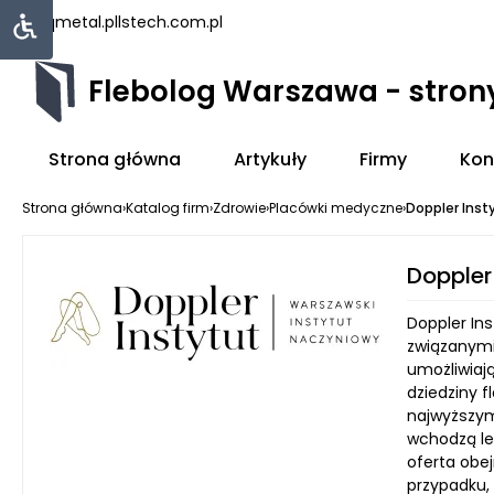
uniqmetal.pl
lstech.com.pl
Flebolog Warszawa - stro
Strona główna
Artykuły
Firmy
Kon
Strona główna
›
Katalog firm
›
Zdrowie
›
Placówki medyczne
›
Doppler Inst
Doppler
Doppler In
związanymi
umożliwiaj
dziedziny f
najwyższym
wchodzą le
oferta obe
przypadku, 