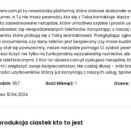
oni.com.pl to nowatorska platforma, która stanowi doskonałe ws
umer, a Ty nie masz pewności, kto się z Tobą kontaktuje. Nasza
 to zaawansowane narzędzie, które umożliwia szybkie i proste u
 obawiać się niespodziewanych telefonów. Korzystając z naszej
rów, które próbują się z Tobą skontaktować. Przeglądając zgło
 zrozumienia, czy dany telefon jest bezpieczny czy może budzić
ny stał się powszechny, nasze narzędzie pomaga Ci zyskać pew
żesz liczyć nie tylko na funkcjonalną wyszukiwarkę numerów, a
 telefonicznymi. Z Kto-to-dzwoni.com.pl zyskujesz narzędzie, 
mi i zwiększyć swoje bezpieczeństwo. Nie czekaj dłużej – zrób 
ości użytkowników, którzy już korzystają z naszych usług. Spraw
edzin:
557
Ilość kliknięć:
1
Ocena:
ia: 10.04.2024
produkcja ciastek kto to jest