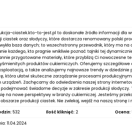
dukcja-ciastek.kto-to-jest.pl to doskonałe źródło informacji dl
ji ciastek oraz słodyczy, które dostarcza renomowany polski pr
zwykła baza danych; to wszechstronny przewodnik, który ma na ce
nie każdego, kto pragnie wnikliwie poznać tajniki tej dynamicznie
arannie przygotowane materiały, które przybliżą Ci nowoczesne 
wyśmienitych produktów cukierniczych. Oferujemy szczegółowe 
eksploatacją, a także analizujemy najnowsze trendy w dziedzini
zę, która ułatwi skuteczne zarządzanie procesami produkcyjnym
 urządzeń. Zachęcamy do odwiedzenia naszej strony internetowej
podejmować świadome decyzje w zakresie produkcji słodyczy. 
 się na nowe perspektywy w branży cukierniczej. Jesteśmy przek
obszarze produkcji ciastek. Nie zwlekaj, wejdź na naszą stronę i 
edzin:
532
Ilość kliknięć:
2
Ocena:
a: 11.04.2024