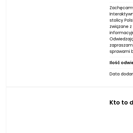
Zachęcamy 
Interaktyw
stolicy Po
związane z
informacyj
Odwiedzają
zapraszamy
sprawami b
Ilość odwi
Data dodan
Kto to 