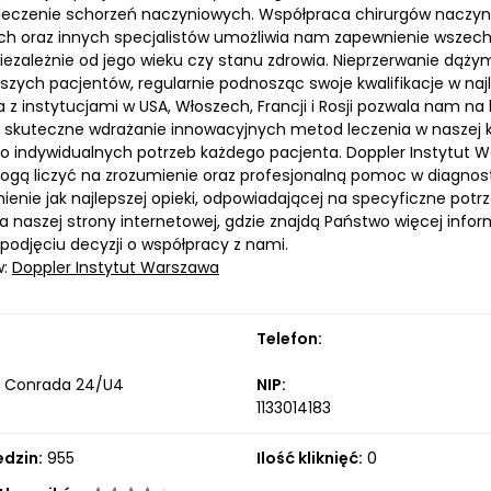
leczenie schorzeń naczyniowych. Współpraca chirurgów naczyni
ch oraz innych specjalistów umożliwia nam zapewnienie wszech
niezależnie od jego wieku czy stanu zdrowia. Nieprzerwanie dą
szych pacjentów, regularnie podnosząc swoje kwalifikacje w naj
z instytucjami w USA, Włoszech, Francji i Rosji pozwala nam na
 skuteczne wdrażanie innowacyjnych metod leczenia w naszej k
 do indywidualnych potrzeb każdego pacjenta. Doppler Instytut 
ogą liczyć na zrozumienie oraz profesjonalną pomoc w diagno
nienie jak najlepszej opieki, odpowiadającej na specyficzne p
a naszej strony internetowej, gdzie znajdą Państwo więcej info
odjęciu decyzji o współpracy z nami.
w:
Doppler Instytut Warszawa
Telefon:
a Conrada 24/U4
NIP:
1133014183
edzin:
955
Ilość kliknięć:
0