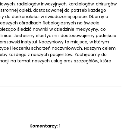
owych, radiologów inwazyjnych, kardiologów, chirurgów
stronnej opieki, dostosowanej do potrzeb każdego
żymy do doskonałości w świadczonej opiece. Dbamy o
lepszych ośrodkach flebologicznych na świecie.
 bieżąco śledzić nowinki w dziedzinie medycyny, co
linice. Jesteśmy elastyczni i dostosowujemy podejście
Warszawski Instytut Naczyniowy to miejsce, w którym
styce i leczeniu schorzeń naczyniowych. Naszym celem
otrzeby każdego z naszych pacjentów. Zachęcamy do
rmacji na temat naszych usług oraz szczegółów, które
Komentarzy:
1