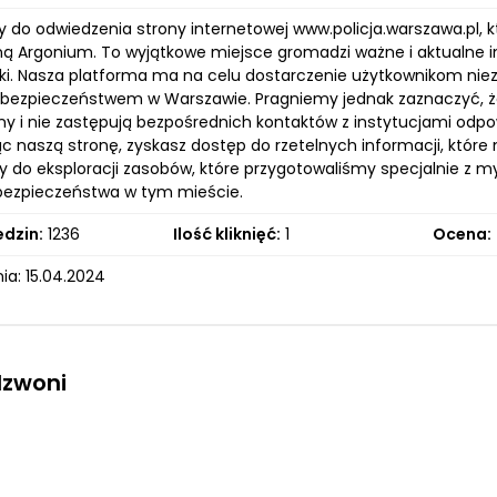
do odwiedzenia strony internetowej www.policja.warszawa.pl, k
ną Argonium. To wyjątkowe miejsce gromadzi ważne i aktualne
lski. Nasza platforma ma na celu dostarczenie użytkownikom n
 bezpieczeństwem w Warszawie. Pragniemy jednak zaznaczyć, że
ny i nie zastępują bezpośrednich kontaktów z instytucjami odp
c naszą stronę, zyskasz dostęp do rzetelnych informacji, któr
 do eksploracji zasobów, które przygotowaliśmy specjalnie z myś
ezpieczeństwa w tym mieście.
edzin:
1236
Ilość kliknięć:
1
Ocena:
ia: 15.04.2024
dzwoni