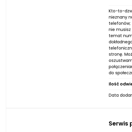
Kto-to-dzw
nieznany n
telefonów;
nie musisz
temat nume
dokładnego
telefonicz
stronę. Mo
oszustwami
połączenia
do społeczn
Ilość odwi
Data dodan
Serwis 