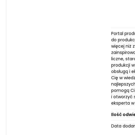
Portal pro
do produkc
więcej niż 
zainspirowa
liczne, st
produkcji 
obsługą i 
Cię w wied
najlepszych
pomogą Ci 
i otworzyć
eksperta w 
Ilość odwi
Data dodani