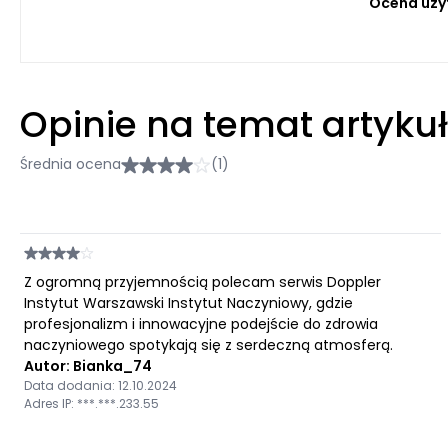
Ocena uży
Opinie na temat artyku
Średnia ocena
(1)
Z ogromną przyjemnością polecam serwis Doppler
Instytut Warszawski Instytut Naczyniowy, gdzie
profesjonalizm i innowacyjne podejście do zdrowia
naczyniowego spotykają się z serdeczną atmosferą.
Autor: Bianka_74
Data dodania: 12.10.2024
Adres IP: ***.***.233.55