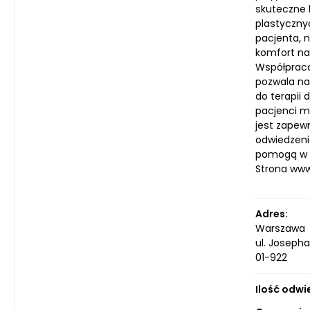
skuteczne 
plastyczny
pacjenta, 
komfort na
Współpraca 
pozwala na
do terapii
pacjenci m
jest zapew
odwiedzeni
pomogą w p
Strona ww
Adres:
Warszawa
ul. Joseph
01-922
Ilość odwi