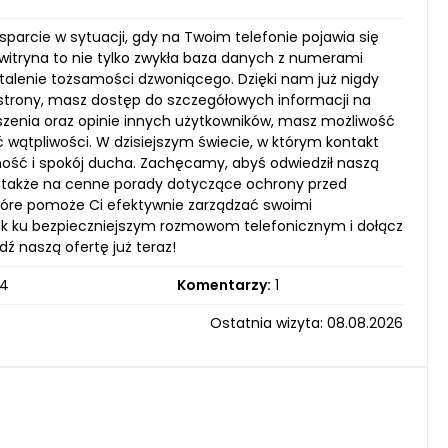
parcie w sytuacji, gdy na Twoim telefonie pojawia się
 witryna to nie tylko zwykła baza danych z numerami
stalenie tożsamości dzwoniącego. Dzięki nam już nigdy
 strony, masz dostęp do szczegółowych informacji na
szenia oraz opinie innych użytkowników, masz możliwość
 wątpliwości. W dzisiejszym świecie, w którym kontakt
ność i spokój ducha. Zachęcamy, abyś odwiedził naszą
le także na cenne porady dotyczące ochrony przed
które pomoże Ci efektywnie zarządzać swoimi
krok ku bezpieczniejszym rozmowom telefonicznym i dołącz
dź naszą ofertę już teraz!
4
Komentarzy:
1
Ostatnia wizyta: 08.08.2026