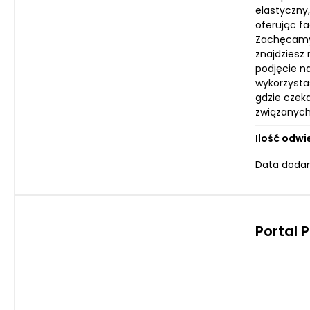
elastyczny
oferując f
Zachęcamy C
znajdziesz 
podjęcie n
wykorzysta
gdzie czeka
związanych
Ilość odwi
Data dodan
Portal 