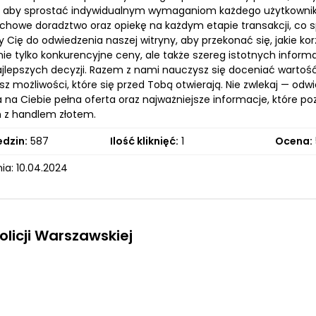
, aby sprostać indywidualnym wymaganiom każdego użytkownik
achowe doradztwo oraz opiekę na każdym etapie transakcji, co sp
ię do odwiedzenia naszej witryny, aby przekonać się, jakie kor
nie tylko konkurencyjne ceny, ale także szereg istotnych informa
ajlepszych decyzji. Razem z nami nauczysz się doceniać wartoś
sz możliwości, które się przed Tobą otwierają. Nie zwlekaj — od
 na Ciebie pełna oferta oraz najważniejsze informacje, które po
 z handlem złotem.
edzin:
587
Ilość kliknięć:
1
Ocena:
ia: 10.04.2024
Policji Warszawskiej