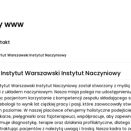
ny www
takt
ytut Warszawski Instytut Naczyniowy
 Instytut Warszawski Instytut Naczyniowy
stytut Warszawski Instytut Naczyniowy został stworzony z myśl
 z układem naczyniowym. Nasza misja polega na udostępnieni
ąc pacjentom korzystanie z kompetencji zespołu składającego się
lebologii to wynik lat ciężkiej pracy i pasji, które zaowocowały
 poziomie. W naszej placówce oferujemy holistyczne podejście 
karze, pielęgniarki oraz fizjoterapeuci, współpracuje, aby zape
jmuje diagnostykę, terapie oraz działania profilaktyczne, dlat
traktując pacjentów z należytą uwagą i troską. Nasza kadra to z