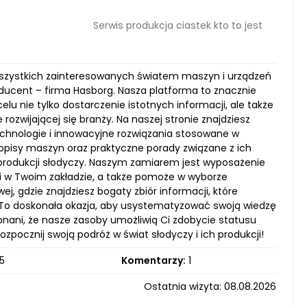
Serwis produkcja ciastek kto to jest
a wszystkich zainteresowanych światem maszyn i urządzeń
oducent – firma Hasborg. Nasza platforma to znacznie
lu nie tylko dostarczenie istotnych informacji, ale także
 rozwijającej się branży. Na naszej stronie znajdziesz
technologie i innowacyjne rozwiązania stosowane w
opisy maszyn oraz praktyczne porady związane z ich
e produkcji słodyczy. Naszym zamiarem jest wyposażenie
i w Twoim zakładzie, a także pomoże w wyborze
, gdzie znajdziesz bogaty zbiór informacji, które
To doskonała okazja, aby usystematyzować swoją wiedzę
onani, że nasze zasoby umożliwią Ci zdobycie statusu
rozpocznij swoją podróż w świat słodyczy i ich produkcji!
5
Komentarzy:
1
Ostatnia wizyta: 08.08.2026