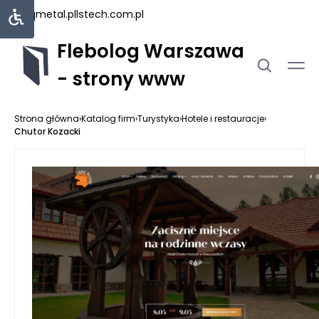
uniqmetal.pl
lstech.com.pl
Flebolog Warszawa
- strony www
Strona główna
›
Katalog firm
›
Turystyka
›
Hotele i restauracje
›
Chutor Kozacki