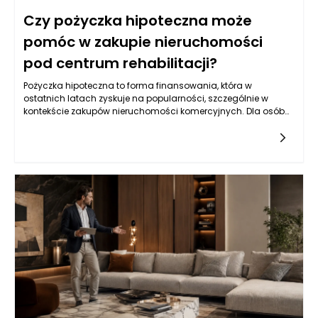
Czy pożyczka hipoteczna może
pomóc w zakupie nieruchomości
pod centrum rehabilitacji?
Pożyczka hipoteczna to forma finansowania, która w
ostatnich latach zyskuje na popularności, szczególnie w
kontekście zakupów nieruchomości komercyjnych. Dla osób
planujących utworzenie centrum rehabilitacji, posiadanie
odpowiedniej lokalizacji to kluczowy element sukcesu.
Pożyczka hipoteczna, jako produkt kredytowy zabezpieczony
na nieruchomości, oferuje często bardziej korzystne warunki
niż kredyty konsumpcyjne czy osobiste. Dzięki niższym stopom
procentowym i dłuższym okresom spłaty, pozwala na
pozyskanie znacznych sum pieniędzy, które można
przeznaczyć na zakup przestrzeni przystosowanej do
działalności rehabilitacyjnej. Warto zatem zastanowić się nad
możliwościami, jakie oferuje ten produkt dla przedsiębiorców z
branży zdrowotnej.