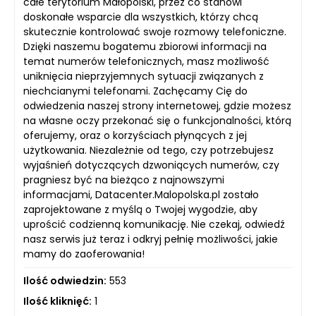
całe terytorium Małopolski, przez co stanowi
doskonałe wsparcie dla wszystkich, którzy chcą
skutecznie kontrolować swoje rozmowy telefoniczne.
Dzięki naszemu bogatemu zbiorowi informacji na
temat numerów telefonicznych, masz możliwość
uniknięcia nieprzyjemnych sytuacji związanych z
niechcianymi telefonami. Zachęcamy Cię do
odwiedzenia naszej strony internetowej, gdzie możesz
na własne oczy przekonać się o funkcjonalności, którą
oferujemy, oraz o korzyściach płynących z jej
użytkowania. Niezależnie od tego, czy potrzebujesz
wyjaśnień dotyczących dzwoniących numerów, czy
pragniesz być na bieżąco z najnowszymi
informacjami, Datacenter.Malopolska.pl zostało
zaprojektowane z myślą o Twojej wygodzie, aby
uprościć codzienną komunikację. Nie czekaj, odwiedź
nasz serwis już teraz i odkryj pełnię możliwości, jakie
mamy do zaoferowania!
Ilość odwiedzin:
553
Ilość kliknięć:
1