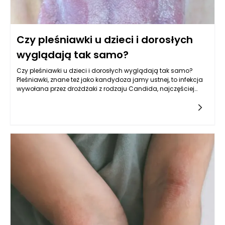
uzasadnienie. Istotne jest także to, jak mebel zachowuje się w
kontakcie z użytkownikiem: czy sofa jest wygodna, czy krzesło
zapewnia stabilne podparcie, czy stół ma odpowiednią
konstrukcję, a komoda działa płynnie i cicho. Dopiero po takiej
Czy pleśniawki u dzieci i dorosłych
analizie cena staje się częścią oceny, a nie jej punktem
wyjścia.
wyglądają tak samo?
Czy pleśniawki u dzieci i dorosłych wyglądają tak samo?
Pleśniawki, znane też jako kandydoza jamy ustnej, to infekcja
wywołana przez drożdżaki z rodzaju Candida, najczęściej
Candida albicans. Zarówno u dzieci, jak i dorosłych
pleśniawki