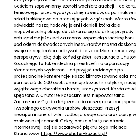
Gościom zapewniamy szeroki wachlarz atrakcji – od kort
tenisowego, przez wypożyczalnię rowerów, aż po malown
szlaki trekkingowe na otaczających wzgórzach. Warto ró
odwiedzić naszą hodowlę jeleni i danieli, która daje
niepowtarzalną okazję do zbliżenia się do dzikiej przyrody.
entuzjastów jeździectwa mamy wspaniałą stadninę koni, 
pod okiem doświadczonych instruktorów można doskona
swoje umiejętności i odkrywać bieszczadzkie tereny z wy
perspektywy, jaką daje koński grzbiet. Restauracja Chutor
Kozackiego to także idealna przestrzeń na organizację
różnorodnych wydarzeń – od przyjęć rodzinnych po
profesjonalne konferencje. Nasza klimatyzowana sala, 
pomieścić do 200 osób, emanuje kozackim stylem, nada
wyjątkowego charakteru każdej uroczystości. Każda chwi
spędzona w Chutorze Kozackim jest niepowtarzalna.
Zapraszamy Cię do dołączenia do naszej gościnnej społe
i wspólnego odkrywania uroków Bieszczad. Przeżyj
niezapomniane chwile i zadbaj o swoje ciało oraz duszę w
malowniczej scenerii. Odkryj naszą ofertę na stronie
internetowej i daj się oczarować pięknu tego miejsca.
Strona www:
https://www.chutor-kozacki.pl/