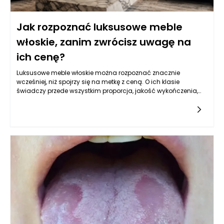
Jak rozpoznać luksusowe meble
włoskie, zanim zwrócisz uwagę na
ich cenę?
Luksusowe meble włoskie można rozpoznać znacznie
wcześniej, niż spojrzy się na metkę z ceną. O ich klasie
świadczy przede wszystkim proporcja, jakość wykończenia,
sposób łączenia materiałów, stabilność konstrukcji oraz
ogólne wrażenie dopracowania, którego nie da się łatwo
zastąpić samym efektem wizualnym. Cena może być
ważnym sygnałem, ale nie powinna być jedynym
argumentem, ponieważ drogi mebel nie zawsze oznacza
produkt rzeczywiście premium. Warto najpierw ocenić, czy
dany model wygląda spójnie z każdej strony, czy detale są
wykonane starannie, czy zastosowane materiały mają
szlachetną fakturę i czy projekt nie opiera się wyłącznie na
chwilowej modzie. Luksusowe meble włoskie zwykle wyróżniają
się spokojną elegancją, nawet wtedy, gdy mają mocniejszą
formę lub bardziej dekoracyjny charakter. Nie sprawiają
wrażenia przypadkowego przepychu, lecz dobrze
przemyślanego projektu, w którym każdy element ma swoje