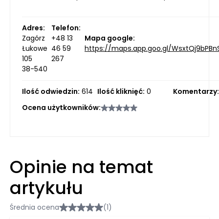
Adres:
Telefon:
Zagórz
+48 13
Mapa google:
Łukowe
46 59
https://maps.app.goo.gl/WsxtQj9bPB
105
267
38-540
Ilość odwiedzin:
614
Ilość kliknięć:
0
Komentarzy:
Ocena użytkowników:
Opinie na temat
artykułu
Średnia ocena
(1)