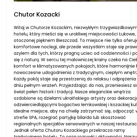
Chutor Kozacki
Witaj w Chutorze Kozackim, niezwykłym trzygwiazdkowy
hotelu, który mieści się w urokliwej miejscowości Łukowe,
otoczonej pięknem Bieszczad. To miejsce nie tylko oferuj
komfortowe noclegi, ale przede wszystkim staje się pra
azylem dla tych, którzy pragną uciec od codzienności i p
się z naturą. W sercu tej malowniczej krainy czeka na Cie
komfort w klimatyzowanych pokojach, które harmonijnie 
nowoczesne udogodnienia z tradycyjnym, ciepłym wnętr
Każdy pokój staje się przestrzenią do relaksu i odprężenia
dniu pełnym wrażeń. Przyjeżdżając do nas, przeniesiesz s
świat pełen historii i tradycji. Nasze eleganckie wnętrza
ozdobione są dziełami ukraińskiego artysty oraz dekorac
odzwierciedlającymi bogactwo łemkowskiej i kozackiej kul
idealne miejsce, aby na chwilę zatrzymać się, odpocząć 
strefie SPA, rozegrać partyjkę bilarda lub skosztować
regionalnych specjałów serwowanych w naszej restauracj
Jednak oferta Chutoru Kozackiego przekracza ramy
tradycyjnego hotelu. To oaza rozrywki i aktywności. Nasz