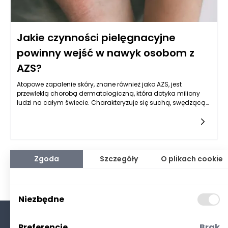
Jakie czynności pielęgnacyjne
powinny wejść w nawyk osobom z
AZS?
Atopowe zapalenie skóry, znane również jako AZS, jest
przewlekłą chorobą dermatologiczną, która dotyka miliony
ludzi na całym świecie. Charakteryzuje się suchą, swędzącą
skórą oraz występowaniem stanów zapalnych. Osoby
cierpiące na tę dolegliwość powinny szczególnie dbać o
pielęgnację swojej skóry, ponieważ jej właściwe traktowanie
może znacząco poprawić jakość życia oraz zmniejszyć
nasilenie objawów. Przede wszystkim kluczowe jest
zrozumienie, że pielęgnacja skóry z AZS nie jest jednorazowym
Zgoda
Szczegóły
O plikach cookie
działaniem, a procesem, który wymaga codziennych rytuałów
oraz przemyślanego podejścia.
Niezbędne
Preferencje
Brak