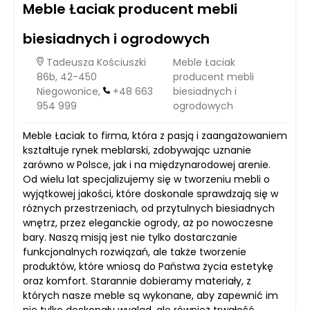
Meble Łaciak producent mebli
biesiadnych i ogrodowych
Tadeusza Kościuszki
Meble Łaciak
86b, 42-450
producent mebli
Niegowonice,
+48 663
biesiadnych i
954 999
ogrodowych
Meble Łaciak to firma, która z pasją i zaangażowaniem
kształtuje rynek meblarski, zdobywając uznanie
zarówno w Polsce, jak i na międzynarodowej arenie.
Od wielu lat specjalizujemy się w tworzeniu mebli o
wyjątkowej jakości, które doskonale sprawdzają się w
różnych przestrzeniach, od przytulnych biesiadnych
wnętrz, przez eleganckie ogrody, aż po nowoczesne
bary. Naszą misją jest nie tylko dostarczanie
funkcjonalnych rozwiązań, ale także tworzenie
produktów, które wniosą do Państwa życia estetykę
oraz komfort. Starannie dobieramy materiały, z
których nasze meble są wykonane, aby zapewnić im
nie tylko doskonały wygląd, ale również trwałość.