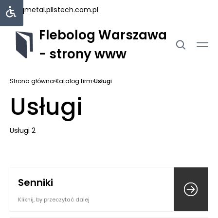
uniqmetal.pl
lstech.com.pl
Flebolog Warszawa
- strony www
Strona główna
›
Katalog firm
›
Usługi
Usługi
Usługi 2
Senniki
Kliknij, by przeczytać dalej