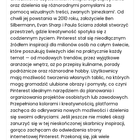
oraz dzielenia się różnorodnymi pomysłami za
pomocą wizualnych treści, zwanych ‘pinezkami’. Od
chwili jej powstania w 2010 roku, założyciele Ben
Silbermann, Evan Sharp i Paula Sciarra zdołali stworzyć
przestrzeń, gdzie kreatywność spotyka się z
codziennym życiem. Pinterest stał się nieodłącznym
źródłem inspiracji dla milionów osób na całym świecie,
które poszukują świeżych idei na praktycznie każdy
temat — od modowych trendów, przez wyjątkowe
aranżacje wnętrz, aż po przepisy kulinarne, porady
podróżnicze oraz różnorodne hobby. Użytkownicy
mają możliwość tworzenia własnych tablic, na których
mogą gromadzić ulubione obrazy i pomysły, co czyni
Pinterest idealnym narzędziem do planowania i
organizowania projektów osobistych lub zawodowych.
Przepełniona kolorami i kreatywnością, platforma
zachęca do odkrywania nowych możliwości i dzielenia
się swoimi odkryciami. Jeśli jeszcze nie miałeś okazji
zanurzyć się w tej nieskończonej skarbnicy inspiracji,
gorąco zachęcam do odwiedzenia strony
internetowej Pinterest. Przekonaj się, jak wiele