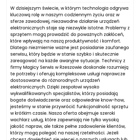
W dzisiejszym świecie, w którym technologia odgrywa
kluczową rolę w naszym codziennym życiu oraz w
sferze zawodowej, niezawodne działanie urządzeń
elektronicznych staje się niezwykle istotne. Problemy z
sprzętem mogą prowadzić do poważnych zakłóceń,
które wpływają na naszą produktywność i komfort.
Dlatego niezmiernie ważne jest posiadanie zaufanego
serwisu, który będzie w stanie szybko i skutecznie
zareagować na każde awaryjne sytuacje. Technicy z
firmy Magicy Serwis w Rzeszowie doskonale rozumieją
te potrzeby i oferują kompleksowe usługi naprawcze
dostosowane do różnorodnych urządzeń
elektronicznych. Dzięki zespołowi wysoko
wykwalifikowanych specjalistów, którzy posiadają
bogate doświadczenie oraz odpowiednie know-how,
jesteśmy w stanie przywrócić funkcjonalność sprzętu
w krótkim czasie. Nasza oferta obejmuje szeroki
wachlarz usług, które zapewniają nie tylko wysoką
jakość napraw, ale także pełne zadowolenie klientów,
którzy mogą polegać na naszej rzetelności. Jeżeli
chcesz dowiedzieć się więcej o naszych usługach lub